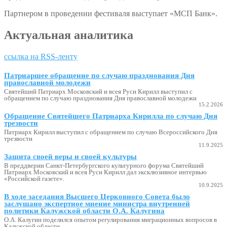
Партнером в проведении фестиваля выступает «МСП Банк».
Актуальная аналитика
ссылка на RSS-ленту
Патриаршее обращение по случаю празднования Дня
православной молодежи
Святейший Патриарх Московский и всея Руси Кирилл выступил с
обращением по случаю празднования Дня православной молодежи
15.2.2026
Обращение Святейшего Патриарха Кирилла по случаю Дня
трезвости
Патриарх Кирилл выступил с обращением по случаю Всероссийского Дня
трезвости
11.9.2025
Защита своей веры и своей культуры
В преддверии Санкт-Петербургского культурного форума Святейший
Патриарх Московский и всея Руси Кирилл дал эксклюзивное интервью
«Российской газете».
10.9.2025
В ходе заседания Высшего Церковного Совета было
заслушано экспертное мнение министра внутренней
политики Калужской области О.А. Калугина
О.А. Калугин поделился опытом регулирования миграционных вопросов в
Калужской области