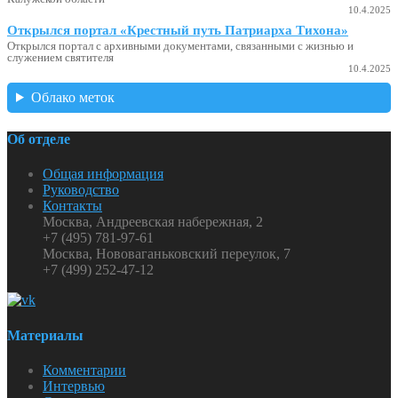
10.4.2025
Открылся портал «Крестный путь Патриарха Тихона»
Открылся портал с архивными документами, связанными с жизнью и
служением святителя
10.4.2025
Облако меток
Об отделе
Общая информация
Руководство
Контакты
Москва, Андреевская набережная, 2
+7 (495) 781-97-61
Москва, Нововаганьковский переулок, 7
+7 (499) 252-47-12
Материалы
Комментарии
Интервью