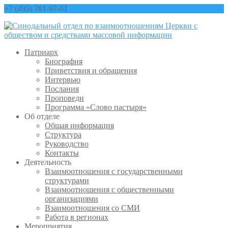
+7 (495) 781-97-61
contact@sinfo-mp.ru
Патриарх
Биография
Приветствия и обращения
Интервью
Послания
Проповеди
Программа «Слово пастыря»
Об отделе
Общая информация
Структура
Руководство
Контакты
Деятельность
Взаимоотношения с государственными
структурами
Взаимоотношения с общественными
организациями
Взаимоотношения со СМИ
Работа в регионах
Мероприятия