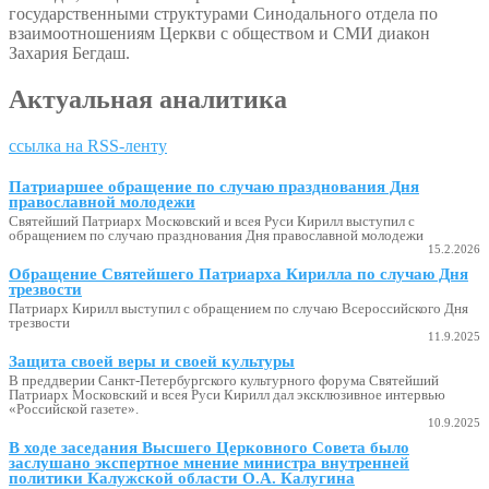
государственными структурами Синодального отдела по
взаимоотношениям Церкви с обществом и СМИ диакон
Захария Бегдаш.
Актуальная аналитика
ссылка на RSS-ленту
Патриаршее обращение по случаю празднования Дня
православной молодежи
Святейший Патриарх Московский и всея Руси Кирилл выступил с
обращением по случаю празднования Дня православной молодежи
15.2.2026
Обращение Святейшего Патриарха Кирилла по случаю Дня
трезвости
Патриарх Кирилл выступил с обращением по случаю Всероссийского Дня
трезвости
11.9.2025
Защита своей веры и своей культуры
В преддверии Санкт-Петербургского культурного форума Святейший
Патриарх Московский и всея Руси Кирилл дал эксклюзивное интервью
«Российской газете».
10.9.2025
В ходе заседания Высшего Церковного Совета было
заслушано экспертное мнение министра внутренней
политики Калужской области О.А. Калугина