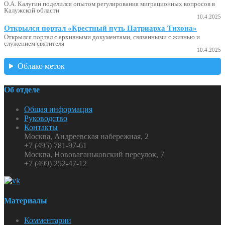
О.А. Калугин поделился опытом регулирования миграционных вопросов в
Калужской области
10.4.2025
Открылся портал «Крестный путь Патриарха Тихона»
Открылся портал с архивными документами, связанными с жизнью и
служением святителя
10.4.2025
Облако меток
Об отделе
Общая информация
Руководство
Контакты
Москва, Андреевская набережная, 2
+7 (495) 781-97-61
Москва, Нововаганьковский переулок, 7
+7 (499) 252-47-12
Материалы
Комментарии