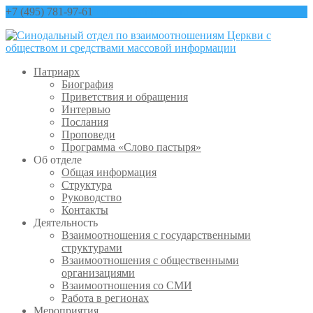
+7 (495) 781-97-61
contact@sinfo-mp.ru
Патриарх
Биография
Приветствия и обращения
Интервью
Послания
Проповеди
Программа «Слово пастыря»
Об отделе
Общая информация
Структура
Руководство
Контакты
Деятельность
Взаимоотношения с государственными
структурами
Взаимоотношения с общественными
организациями
Взаимоотношения со СМИ
Работа в регионах
Мероприятия