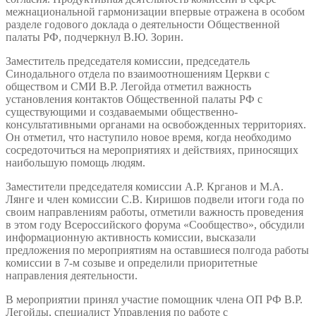
межнациональной гармонизации впервые отражена в особом
разделе годового доклада о деятельности Общественной
палаты РФ, подчеркнул В.Ю. Зорин.
Заместитель председателя комиссии, председатель
Синодального отдела по взаимоотношениям Церкви с
обществом и СМИ В.Р. Легойда отметил важность
установления контактов Общественной палаты РФ с
существующими и создаваемыми общественно-
консультативными органами на освобожденных территориях.
Он отметил, что наступило новое время, когда необходимо
сосредоточиться на мероприятиях и действиях, приносящих
наибольшую помощь людям.
Заместители председателя комиссии А.Р. Крганов и М.А.
Лянге и член комиссии С.В. Киришов подвели итоги года по
своим направлениям работы, отметили важность проведения
в этом году Всероссийского форума «Сообщество», обсудили
информационную активность комиссии, высказали
предложения по мероприятиям на оставшиеся полгода работы
комиссии в 7-м созыве и определили приоритетные
направления деятельности.
В мероприятии принял участие помощник члена ОП РФ В.Р.
Легойды, специалист Управления по работе с