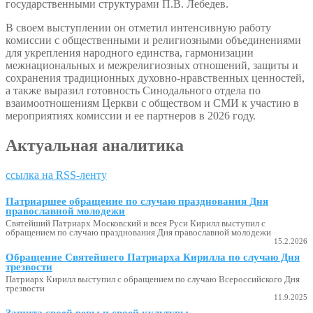
государственными структурами П.В. Лебедев.
В своем выступлении он отметил интенсивную работу
комиссии с общественными и религиозными объединениями
для укрепления народного единства, гармонизации
межнациональных и межрелигиозных отношений, защиты и
сохранения традиционных духовно-нравственных ценностей,
а также выразил готовность Синодального отдела по
взаимоотношениям Церкви с обществом и СМИ к участию в
мероприятиях комиссии и ее партнеров в 2026 году.
Актуальная аналитика
ссылка на RSS-ленту
Патриаршее обращение по случаю празднования Дня
православной молодежи
Святейший Патриарх Московский и всея Руси Кирилл выступил с
обращением по случаю празднования Дня православной молодежи
15.2.2026
Обращение Святейшего Патриарха Кирилла по случаю Дня
трезвости
Патриарх Кирилл выступил с обращением по случаю Всероссийского Дня
трезвости
11.9.2025
Защита своей веры и своей культуры