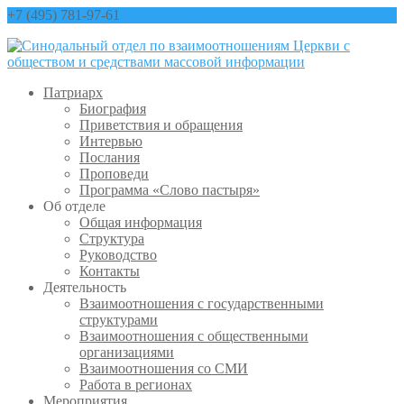
+7 (495) 781-97-61
contact@sinfo-mp.ru
Патриарх
Биография
Приветствия и обращения
Интервью
Послания
Проповеди
Программа «Слово пастыря»
Об отделе
Общая информация
Структура
Руководство
Контакты
Деятельность
Взаимоотношения с государственными
структурами
Взаимоотношения с общественными
организациями
Взаимоотношения со СМИ
Работа в регионах
Мероприятия