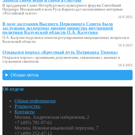
В преддверии Санкт-Петербургского культурного форума Святейший
Патриарх Московский и всея Руси Кирилл дал эксклюзивное интервью
«Российской газете».
10.9.2025
В ходе заседания Высшего Церковного Совета было
заслушано экспертное мнение министра внутренней
политики Калужской области О.А. Калугина
О.А. Калугин поделился опытом регулирования миграционных вопросов в
Калужской области
10.4.2025
Открылся портал «Крестный путь Патриарха Тихона»
Открылся портал с архивными документами, связанными с жизнью и
служением святителя
10.4.2025
Облако меток
Об отделе
Общая информация
Руководство
Контакты
Москва, Андреевская набережная, 2
+7 (495) 781-97-61
Москва, Нововаганьковский переулок, 7
+7 (499) 252-47-12