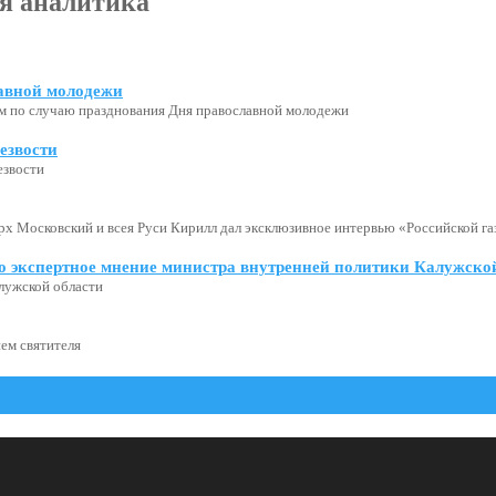
я аналитика
авной молодежи
м по случаю празднования Дня православной молодежи
езвости
езвости
х Московский и всея Руси Кирилл дал эксклюзивное интервью «Российской газ
о экспертное мнение министра внутренней политики Калужской
лужской области
ем святителя