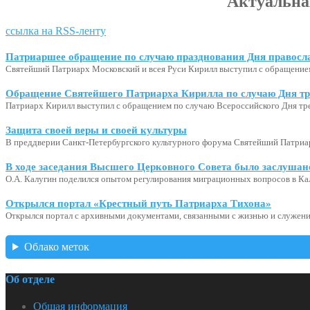
Актуальна
ссылка на RSS-ленту
Патриаршее обращение по случаю празднования Дня правосл
Святейший Патриарх Московский и всея Руси Кирилл выступил с обращение
Обращение Святейшего Патриарха Кирилла по случаю Дня тр
Патриарх Кирилл выступил с обращением по случаю Всероссийского Дня тр
Защита своей веры и своей культуры
В преддверии Санкт-Петербургского культурного форума Святейший Патриар
В ходе заседания Высшего Церковного Совета было заслушан
О.А. Калугин поделился опытом регулирования миграционных вопросов в Ка
Открылся портал «Крестный путь Патриарха Тихона»
Открылся портал с архивными документами, связанными с жизнью и служени
Облако меток
Об отделе
Общая информация