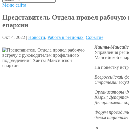
Меню сайта
Представитель Отдела провел рабочую
епархии
Окт 4, 2022 |
Новости
,
Работа в регионах
,
Событие
Ханты-Мансийск
Управления реги
Мансийской епа
На повестку вст
Всероссийский ф
Стратегии госуд
Организаторы Фо
Югры; Департам
Департамент об
Форум проводит
делам националь