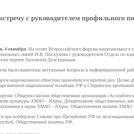
 встречу с руководителем профильного 
, 4 октября
. На полях Всероссийского форума национального е
ональных связей И.В. Пискунова с руководителем Отдела по в
рхии иереем Антонием Долгушиным.
речи были вынесены актуальные вопросы в информационной рабо
орум национального единства проводится в третий раз. Целью
арственной национальной политики РФ и Стратегии противоде
рума: Общероссийская общественная организация «Ассамблея 
ент культуры ХМАО – Югры; Департамент общественных, внеш
разования и науки ХМАО – Югры; Общественная палата ХМАО 
ся при поддержке Совета при Президенте РФ по межнационал
ностей, Общественной палаты РФ.