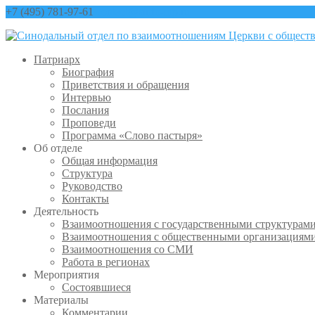
+7 (495) 781-97-61
contact@sinfo-mp.ru
Патриарх
Биография
Приветствия и обращения
Интервью
Послания
Проповеди
Программа «Слово пастыря»
Об отделе
Общая информация
Структура
Руководство
Контакты
Деятельность
Взаимоотношения с государственными структурам
Взаимоотношения с общественными организациям
Взаимоотношения со СМИ
Работа в регионах
Мероприятия
Состоявшиеся
Материалы
Комментарии