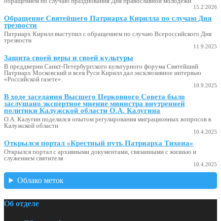
обращением по случаю празднования Дня православной молодежи
15.2.2026
Обращение Святейшего Патриарха Кирилла по случаю Дня
трезвости
Патриарх Кирилл выступил с обращением по случаю Всероссийского Дня
трезвости
11.9.2025
Защита своей веры и своей культуры
В преддверии Санкт-Петербургского культурного форума Святейший
Патриарх Московский и всея Руси Кирилл дал эксклюзивное интервью
«Российской газете».
10.9.2025
В ходе заседания Высшего Церковного Совета было
заслушано экспертное мнение министра внутренней
политики Калужской области О.А. Калугина
О.А. Калугин поделился опытом регулирования миграционных вопросов в
Калужской области
10.4.2025
Открылся портал «Крестный путь Патриарха Тихона»
Открылся портал с архивными документами, связанными с жизнью и
служением святителя
10.4.2025
Облако меток
Об отделе