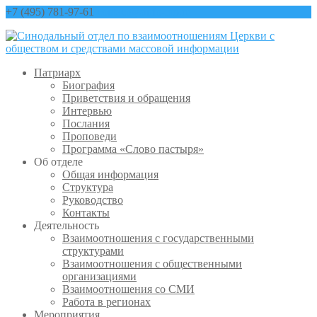
+7 (495) 781-97-61
contact@sinfo-mp.ru
Патриарх
Биография
Приветствия и обращения
Интервью
Послания
Проповеди
Программа «Слово пастыря»
Об отделе
Общая информация
Структура
Руководство
Контакты
Деятельность
Взаимоотношения с государственными
структурами
Взаимоотношения с общественными
организациями
Взаимоотношения со СМИ
Работа в регионах
Мероприятия