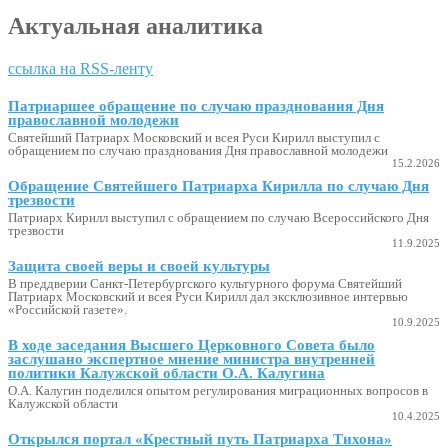
Актуальная аналитика
ссылка на RSS-ленту
Патриаршее обращение по случаю празднования Дня
православной молодежи
Святейший Патриарх Московский и всея Руси Кирилл выступил с
обращением по случаю празднования Дня православной молодежи
15.2.2026
Обращение Святейшего Патриарха Кирилла по случаю Дня
трезвости
Патриарх Кирилл выступил с обращением по случаю Всероссийского Дня
трезвости
11.9.2025
Защита своей веры и своей культуры
В преддверии Санкт-Петербургского культурного форума Святейший
Патриарх Московский и всея Руси Кирилл дал эксклюзивное интервью
«Российской газете».
10.9.2025
В ходе заседания Высшего Церковного Совета было
заслушано экспертное мнение министра внутренней
политики Калужской области О.А. Калугина
О.А. Калугин поделился опытом регулирования миграционных вопросов в
Калужской области
10.4.2025
Открылся портал «Крестный путь Патриарха Тихона»