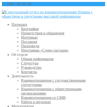
+7 (495) 781-97-61
contact@sinfo-mp.ru
Патриарх
Биография
Приветствия и обращения
Интервью
Послания
Проповеди
Программа «Слово пастыря»
Об отделе
Общая информация
Структура
Руководство
Контакты
Деятельность
Взаимоотношения с государственными
структурами
Взаимоотношения с общественными
организациями
Взаимоотношения со СМИ
Работа в регионах
Мероприятия