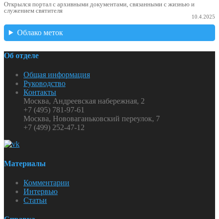
Открылся портал с архивными документами, связанными с жизнью и
служением святителя
10.4.2025
Облако меток
Об отделе
Общая информация
Руководство
Контакты
Москва, Андреевская набережная, 2
+7 (495) 781-97-61
Москва, Нововаганьковский переулок, 7
+7 (499) 252-47-12
Материалы
Комментарии
Интервью
Статьи