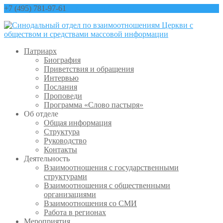
+7 (495) 781-97-61
contact@sinfo-mp.ru
Патриарх
Биография
Приветствия и обращения
Интервью
Послания
Проповеди
Программа «Слово пастыря»
Об отделе
Общая информация
Структура
Руководство
Контакты
Деятельность
Взаимоотношения с государственными
структурами
Взаимоотношения с общественными
организациями
Взаимоотношения со СМИ
Работа в регионах
Мероприятия