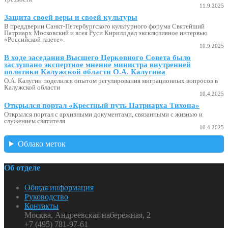
11.9.2025
Защита своей веры и своей культуры
В преддверии Санкт-Петербургского культурного форума Святейший
Патриарх Московский и всея Руси Кирилл дал эксклюзивное интервью
«Российской газете».
10.9.2025
В ходе заседания Высшего Церковного Совета было
заслушано экспертное мнение министра внутренней
политики Калужской области О.А. Калугина
О.А. Калугин поделился опытом регулирования миграционных вопросов в
Калужской области
10.4.2025
Открылся портал «Крестный путь Патриарха Тихона»
Открылся портал с архивными документами, связанными с жизнью и
служением святителя
10.4.2025
Облако меток
Об отделе
Общая информация
Руководство
Контакты
Москва, Андреевская набережная, 2
+7 (495) 781-97-61