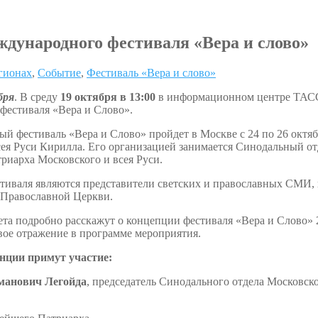
дународного фестиваля «Вера и слово»
егионах
,
Событие
,
Фестиваль «Вера и слово»
бря
. В среду
19 октября в 13:00
в информационном центре ТАСС 
фестиваля «Вера и Слово».
ый фестиваль «Вера и Слово» пройдет в Москве с 24 по 26 октя
сея Руси Кирилла. Его организацией занимается Синодальный 
риарха Московского и всея Руси.
тиваля являются представители светских и православных СМИ,
 Православной Церкви.
та подробно расскажут о концепции фестиваля «Вера и Слово» 
вое отражение в программе мероприятия.
нции примут участие:
манович Легойда
, председатель Синодального отдела Московс