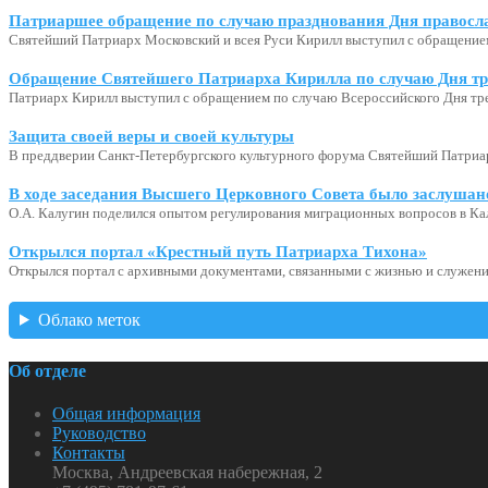
Патриаршее обращение по случаю празднования Дня правосл
Святейший Патриарх Московский и всея Руси Кирилл выступил с обращение
Обращение Святейшего Патриарха Кирилла по случаю Дня тр
Патриарх Кирилл выступил с обращением по случаю Всероссийского Дня тр
Защита своей веры и своей культуры
В преддверии Санкт-Петербургского культурного форума Святейший Патриар
В ходе заседания Высшего Церковного Совета было заслушан
О.А. Калугин поделился опытом регулирования миграционных вопросов в Ка
Открылся портал «Крестный путь Патриарха Тихона»
Открылся портал с архивными документами, связанными с жизнью и служени
Облако меток
Об отделе
Общая информация
Руководство
Контакты
Москва, Андреевская набережная, 2