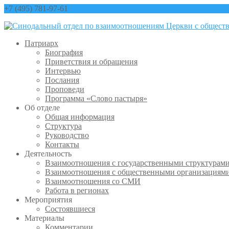
+7 (495) 781-97-61
contact@sinfo-mp.ru
Патриарх
Биография
Приветствия и обращения
Интервью
Послания
Проповеди
Программа «Слово пастыря»
Об отделе
Общая информация
Структура
Руководство
Контакты
Деятельность
Взаимоотношения с государственными структурам
Взаимоотношения с общественными организациям
Взаимоотношения со СМИ
Работа в регионах
Мероприятия
Состоявшиеся
Материалы
Комментарии