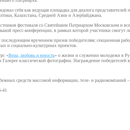
тейшего Патриарха.
ендовал себя как ведущая площадка для диалога представителей
лтики, Казахстана, Средней Азии и Азербайджана.
астников фестиваля со Святейшим Патриархом Московским и вс
ольшой пресс-конференции, в рамках которой участники смогут л
с последующим вручением призов победителям; секционная работ
ых и социально-культурных проектов.
рс «
Вера, любовь и юность
» о жизни и служении молодежи в Р
в Галерее классической фотографии. Награждение победителей ко
убежных средств массовой информации, теле- и радиокомпаний 
5-41