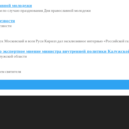
авной молодежи
м по случаю празднования Дня православной молодежи
езвости
езвости
х Московский и всея Руси Кирилл дал эксклюзивное интервью «Российской газ
о экспертное мнение министра внутренней политики Калужской
лужской области
ем святителя