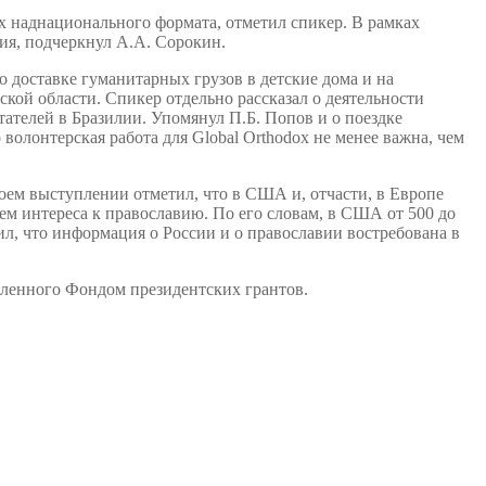
ах наднационального формата, отметил спикер. В рамках
ия, подчеркнул А.А. Сорокин.
о доставке гуманитарных грузов в детские дома и на
ой области. Спикер отдельно рассказал о деятельности
тателей в Бразилии. Упомянул П.Б. Попов и о поездке
 волонтерская работа для Global Orthodox не менее важна, чем
своем выступлении отметил, что в США и, отчасти, в Европе
ем интереса к православию. По его словам, в США от 500 до
л, что информация о России и о православии востребована в
вленного Фондом президентских грантов.