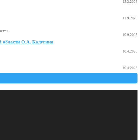
15.2.2026
11.9.2025
ете».
10.9.2025
 области О.А. Калугина
10.4.2025
10.4.2025