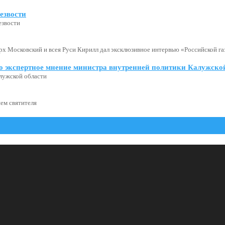
езвости
езвости
х Московский и всея Руси Кирилл дал эксклюзивное интервью «Российской газ
о экспертное мнение министра внутренней политики Калужской
лужской области
ем святителя