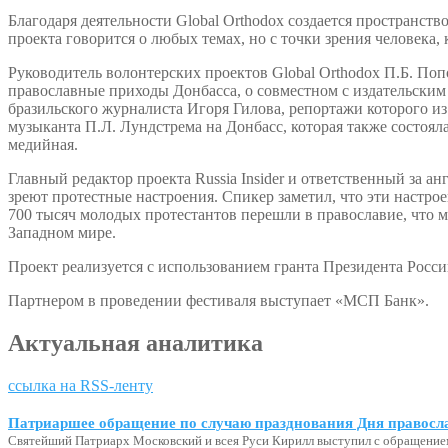
Благодаря деятельности Global Orthodox создается пространст
проекта говорится о любых темах, но с точки зрения человека
Руководитель волонтерских проектов Global Orthodox П.Б. Попо
православные приходы Донбасса, о совместном с издательским
бразильского журналиста Игоря Гилова, репортажи которого из
музыканта П.Л. Лундстрема на Донбасс, которая также состояла
медийная.
Главный редактор проекта Russia Insider и ответственный за а
зреют протестные настроения. Спикер заметил, что эти настр
700 тысяч молодых протестантов перешли в православие, что 
Западном мире.
Проект реализуется с использованием гранта Президента Росс
Партнером в проведении фестиваля выступает «МСП Банк».
Актуальная аналитика
ссылка на RSS-ленту
Патриаршее обращение по случаю празднования Дня правосл
Святейший Патриарх Московский и всея Руси Кирилл выступил с обращение