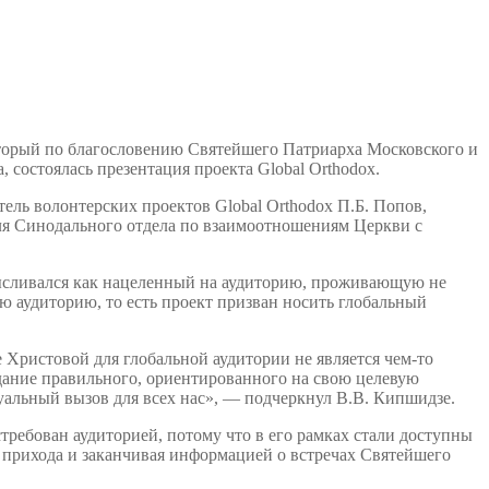
оторый по благословению Святейшего Патриарха Московского и
, состоялась презентация проекта Global Orthodox.
ель волонтерских проектов Global Orthodox П.Б. Попов,
теля Синодального отдела по взаимоотношениям Церкви с
амысливался как нацеленный на аудиторию, проживающую не
ю аудиторию, то есть проект призван носить глобальный
 Христовой для глобальной аудитории не является чем-то
дание правильного, ориентированного на свою целевую
уальный вызов для всех нас», — подчеркнул В.В. Кипшидзе.
стребован аудиторией, потому что в его рамках стали доступны
о прихода и заканчивая информацией о встречах Святейшего