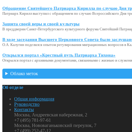
Обращение Святейшего Патриарха Кирилла по случаю Дня тр
Патриарх Кирилл выступил с обращением по случаю Всероссийского Дня тр
Защита своей веры и своей культуры
В преддверии Санкт-Петербургского культурного форума Святейший Патриар
В ходе заседания Высшего Церковного Совета было заслушан
О.А. Калугин поделился опытом регулирования миграционных вопросов в Ка
Открылся портал «Крестный путь Патриарха Тихона»
Открылся портал с архивными документами, связанными с жизнью и служени
Облако меток
Об отделе
Общая информация
Руководство
Контакты
Москва, Андреевская набережная, 2
+7 (495) 781-97-61
Москва, Нововаганьковский переулок, 7
+7 (499) 252-47-12