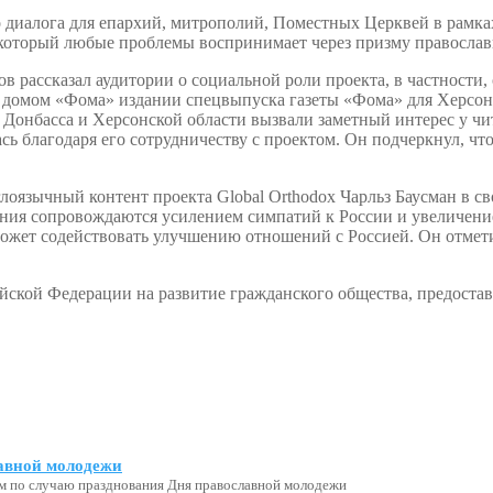
во диалога для епархий, митрополий, Поместных Церквей в рамк
, который любые проблемы воспринимает через призму православ
в рассказал аудитории о социальной роли проекта, в частности, 
 домом «Фома» издании спецвыпуска газеты «Фома» для Херсонск
 Донбасса и Херсонской области вызвали заметный интерес у чи
сь благодаря его сотрудничеству с проектом. Он подчеркнул, что
нглоязычный контент проекта Global Orthodox Чарльз Баусман в 
оения сопровождаются усилением симпатий к России и увеличени
может содействовать улучшению отношений с Россией. Он отмети
ийской Федерации на развитие гражданского общества, предоста
авной молодежи
м по случаю празднования Дня православной молодежи