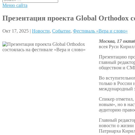
Меню сайта
Презентация проекта Global Orthodox с
Окт 17, 2025 |
Новости
,
Событие
,
Фестиваль «Вера и слово»
Москва, 17 октя
всея Руси Кирилл
Презентацию пров
главный редактор
обществом и СМ
Во вступительно
только в России 
международный х
Спикер отметил, 
новым», но в на
аудиторию правос
Главный редактор
новости о жизни 
Патриарха Кирил