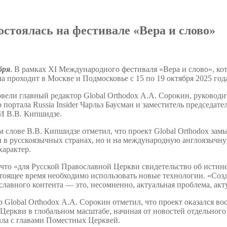
остоялась на фестивале «Вера и слово»
бря
. В рамках XI Международного фестиваля «Вера и слово», к
а проходит в Москве и Подмосковье c 15 по 19 октября 2025 года
ели главный редактор Global Orthodox А.А. Сорокин, руководит
 портала Russia Insider Чарльз Баусман и заместитель председа
И В.В. Кипшидзе.
м слове В.В. Кипшидзе отметил, что проект Global Orthodox з
и в русскоязычных странах, но и на международную англоязычну
арактер.
что «для Русской Православной Церкви свидетельство об истине
стоящее время необходимо использовать новые технологии. «Соз
лавного контента — это, несомненно, актуальная проблема, акт
 Global Orthodox А.А. Сорокин отметил, что проект оказался во
Церкви в глобальном масштабе, начиная от новостей отдельног
ла с главами Поместных Церквей.