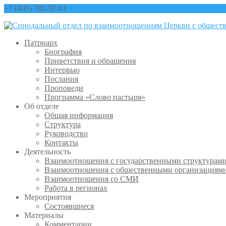
+7 (495) 781-97-61
contact@sinfo-mp.ru
Патриарх
Биография
Приветствия и обращения
Интервью
Послания
Проповеди
Программа «Слово пастыря»
Об отделе
Общая информация
Структура
Руководство
Контакты
Деятельность
Взаимоотношения с государственными структурам
Взаимоотношения с общественными организациям
Взаимоотношения со СМИ
Работа в регионах
Мероприятия
Состоявшиеся
Материалы
Комментарии