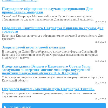
Патриаршее обращение по случаю празднования Дня
православной молодежи
Святейший Патриарх Московский и всея Руси Кирилл выступил с
обращением по случаю празднования Дня православной молодежи
15.2.2026
Обращение Святейшего Патриарха Кирилла по случаю Дня
трезвости
Патриарх Кирилл выступил с обращением по случаю Всероссийского Дня
трезвости
11.9.2025
Защита своей веры и своей культуры
В преддверии Санкт-Петербургского культурного форума Святейший
Патриарх Московский и всея Руси Кирилл дал эксклюзивное интервью
«Российской газете».
10.9.2025
В ходе заседания Высшего Церковного Совета было
заслушано экспертное мнение министра внутренней
политики Калужской области О.А. Калугина
О.А. Калугин поделился опытом регулирования миграционных вопросов в
Калужской области
10.4.2025
Открылся портал «Крестный путь Патриарха Тихона»
Открылся портал с архивными документами, связанными с жизнью и
служением святителя
10.4.2025
Облако меток