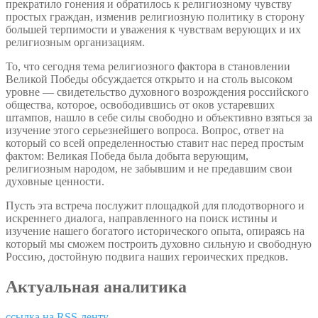
прекратило гонения и обратилось к религиозному чувству
простых граждан, изменив религиозную политику в сторону
большей терпимости и уважения к чувствам верующих и их
религиозным организациям.
То, что сегодня тема религиозного фактора в становлении
Великой Победы обсуждается открыто и на столь высоком
уровне — свидетельство духовного возрождения российского
общества, которое, освободившись от оков устаревших
штампов, нашло в себе силы свободно и объективно взяться за
изучение этого серьезнейшего вопроса. Вопрос, ответ на
который со всей определенностью ставит нас перед простым
фактом: Великая Победа была добыта верующим,
религиозным народом, не забывшим и не предавшим свои
духовные ценности.
Пусть эта встреча послужит площадкой для плодотворного и
искреннего диалога, направленного на поиск истины и
изучение нашего богатого исторического опыта, опираясь на
который мы сможем построить духовно сильную и свободную
Россию, достойную подвига наших героических предков.
Актуальная аналитика
ссылка на RSS-ленту