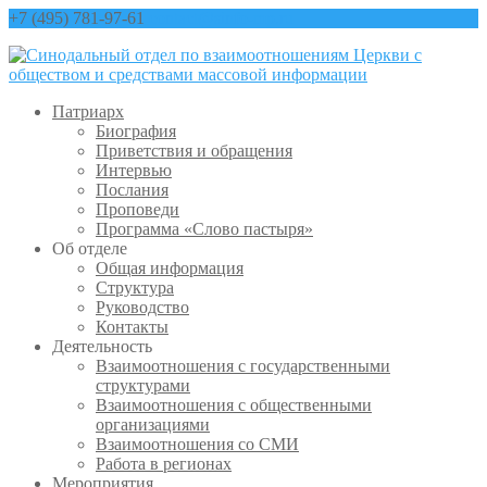
+7 (495) 781-97-61
contact@sinfo-mp.ru
Патриарх
Биография
Приветствия и обращения
Интервью
Послания
Проповеди
Программа «Слово пастыря»
Об отделе
Общая информация
Структура
Руководство
Контакты
Деятельность
Взаимоотношения с государственными
структурами
Взаимоотношения с общественными
организациями
Взаимоотношения со СМИ
Работа в регионах
Мероприятия