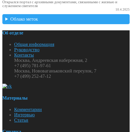
Открылся портал с архивными документами, связанными с жизнью и
служением святителя
10.4.2025
Облако меток
Об отделе
Общая информация
Руководство
Контакты
Москва, Андреевская набережная, 2
+7 (495) 781-97-61
Москва, Нововаганьковский переулок, 7
+7 (499) 252-47-12
Материалы
Комментарии
Интервью
Статьи
Справка