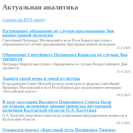
Актуальная аналитика
ссылка на RSS-ленту
Патриаршее обращение по случаю празднования Дня
православной молодежи
Святейший Патриарх Московский и всея Руси Кирилл выступил с
обращением по случаю празднования Дня православной молодежи
15.2.2026
Обращение Святейшего Патриарха Кирилла по случаю Дня
трезвости
Патриарх Кирилл выступил с обращением по случаю Всероссийского Дня
трезвости
11.9.2025
Защита своей веры и своей культуры
В преддверии Санкт-Петербургского культурного форума Святейший
Патриарх Московский и всея Руси Кирилл дал эксклюзивное интервью
«Российской газете».
10.9.2025
В ходе заседания Высшего Церковного Совета было
заслушано экспертное мнение министра внутренней
политики Калужской области О.А. Калугина
О.А. Калугин поделился опытом регулирования миграционных вопросов в
Калужской области
10.4.2025
Открылся портал «Крестный путь Патриарха Тихона»