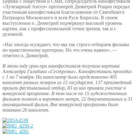
Церкви с обществом и СМИ, сопредседатель кинофестиваля
«Лучезарный Ангел» протоиерей Димитрий Рощин передал
участникам кинофестиваля благословение от Святейшего
Патриарха Московского и всея Руси Кирилла. В своем
выступлении о. Димитрий подчеркнул высокий уровень
картин, как с профессиональной точки зрения, так и с
духовной.
«Нас иногда осуждают, что мы так строго отбираем фильмы
по нравственному критерию. Но это очень важно», —
отметил о. Димитрий.
В этом году гран-при кинофестиваля получила картина
Александра Галибина «Сестренка». Кинофестиваль проходил
с 1 по 7 ноября. На киносмотр было представлено 405
кинолент разных жанров из 15 государств. 137 произведений
прошли фестивальный отбор, 83 из них приняли участие в
конкурсной программе. В том числе по 15 художественных
фильмов полного и короткого метра, 22 документальных и 31
анимационный фильм. Вне конкурсной программы было
показано 26 кинолент.