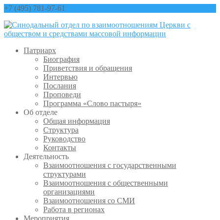
+7 (495) 781-97-61
contact@sinfo-mp.ru
Патриарх
Биография
Приветствия и обращения
Интервью
Послания
Проповеди
Программа «Слово пастыря»
Об отделе
Общая информация
Структура
Руководство
Контакты
Деятельность
Взаимоотношения с государственными
структурами
Взаимоотношения с общественными
организациями
Взаимоотношения со СМИ
Работа в регионах
Мероприятия