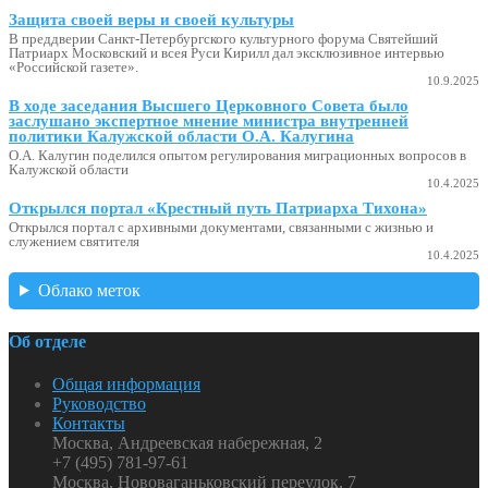
Защита своей веры и своей культуры
В преддверии Санкт-Петербургского культурного форума Святейший
Патриарх Московский и всея Руси Кирилл дал эксклюзивное интервью
«Российской газете».
10.9.2025
В ходе заседания Высшего Церковного Совета было
заслушано экспертное мнение министра внутренней
политики Калужской области О.А. Калугина
О.А. Калугин поделился опытом регулирования миграционных вопросов в
Калужской области
10.4.2025
Открылся портал «Крестный путь Патриарха Тихона»
Открылся портал с архивными документами, связанными с жизнью и
служением святителя
10.4.2025
Облако меток
Об отделе
Общая информация
Руководство
Контакты
Москва, Андреевская набережная, 2
+7 (495) 781-97-61
Москва, Нововаганьковский переулок, 7