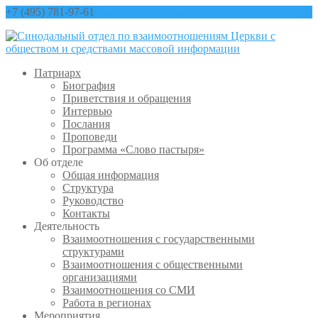
+7 (495) 781-97-61
contact@sinfo-mp.ru
Патриарх
Биография
Приветствия и обращения
Интервью
Послания
Проповеди
Программа «Слово пастыря»
Об отделе
Общая информация
Структура
Руководство
Контакты
Деятельность
Взаимоотношения с государственными
структурами
Взаимоотношения с общественными
организациями
Взаимоотношения со СМИ
Работа в регионах
Мероприятия