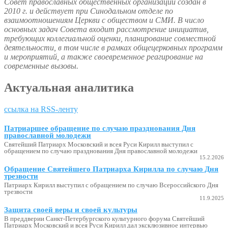
Совет православных общественных организаций создан в
2010 г. и действует при Синодальном отделе по
взаимоотношениям Церкви с обществом и СМИ. В число
основных задач Совета входит рассмотрение инициатив,
требующих коллегиальной оценки, планирование совместной
деятельности, в том числе в рамках общецерковных программ
и мероприятий, а также своевременное реагирование на
современные вызовы.
Актуальная аналитика
ссылка на RSS-ленту
Патриаршее обращение по случаю празднования Дня
православной молодежи
Святейший Патриарх Московский и всея Руси Кирилл выступил с
обращением по случаю празднования Дня православной молодежи
15.2.2026
Обращение Святейшего Патриарха Кирилла по случаю Дня
трезвости
Патриарх Кирилл выступил с обращением по случаю Всероссийского Дня
трезвости
11.9.2025
Защита своей веры и своей культуры
В преддверии Санкт-Петербургского культурного форума Святейший
Патриарх Московский и всея Руси Кирилл дал эксклюзивное интервью