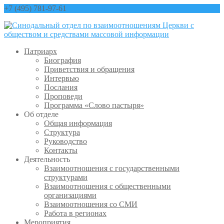
+7 (495) 781-97-61
contact@sinfo-mp.ru
Патриарх
Биография
Приветствия и обращения
Интервью
Послания
Проповеди
Программа «Слово пастыря»
Об отделе
Общая информация
Структура
Руководство
Контакты
Деятельность
Взаимоотношения с государственными
структурами
Взаимоотношения с общественными
организациями
Взаимоотношения со СМИ
Работа в регионах
Мероприятия