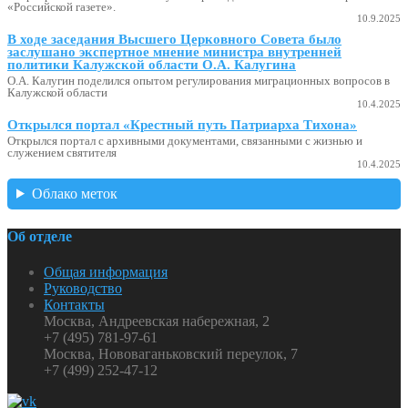
«Российской газете».
10.9.2025
В ходе заседания Высшего Церковного Совета было
заслушано экспертное мнение министра внутренней
политики Калужской области О.А. Калугина
О.А. Калугин поделился опытом регулирования миграционных вопросов в
Калужской области
10.4.2025
Открылся портал «Крестный путь Патриарха Тихона»
Открылся портал с архивными документами, связанными с жизнью и
служением святителя
10.4.2025
Облако меток
Об отделе
Общая информация
Руководство
Контакты
Москва, Андреевская набережная, 2
+7 (495) 781-97-61
Москва, Нововаганьковский переулок, 7
+7 (499) 252-47-12