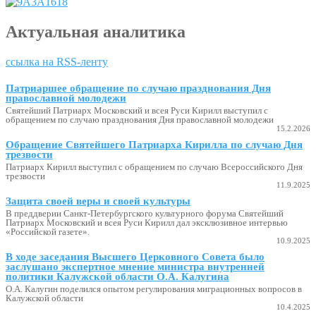
Актуальная аналитика
ссылка на RSS-ленту
Патриаршее обращение по случаю празднования Дня
православной молодежи
Святейший Патриарх Московский и всея Руси Кирилл выступил с
обращением по случаю празднования Дня православной молодежи
15.2.2026
Обращение Святейшего Патриарха Кирилла по случаю Дня
трезвости
Патриарх Кирилл выступил с обращением по случаю Всероссийского Дня
трезвости
11.9.2025
Защита своей веры и своей культуры
В преддверии Санкт-Петербургского культурного форума Святейший
Патриарх Московский и всея Руси Кирилл дал эксклюзивное интервью
«Российской газете».
10.9.2025
В ходе заседания Высшего Церковного Совета было
заслушано экспертное мнение министра внутренней
политики Калужской области О.А. Калугина
О.А. Калугин поделился опытом регулирования миграционных вопросов в
Калужской области
10.4.2025