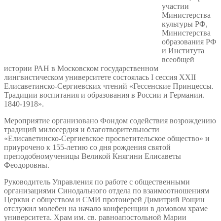
участии
Министерства
культуры РФ,
Министерства
образования РФ
и Института
всеобщей
истории РАН в Московском государственном
лингвистическом университете состоялась I сессия XXII
Елисаветинско-Сергиевских чтений «Гессенские Принцессы.
Традиции воспитания и образования в России и Германии.
1840-1918».
Мероприятие организовано Фондом содействия возрождению
традиций милосердия и благотворительности
«Елисаветинско-Сергиевское просветительское общество» и
приурочено к 155-летию со дня рождения святой
преподобномученицы Великой Княгини Елисаветы
Феодоровны.
Руководитель Управления по работе с общественными
организациями Синодального отдела по взаимоотношениям
Церкви с обществом и СМИ протоиерей Димитрий Рощин
отслужил молебен на начало конференции в домовом храме
университета. Храм им. св. равноапостольной Марии