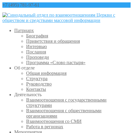
+7 (495) 781-97-61
contact@sinfo-mp.ru
Патриарх
Биография
Приветствия и обращения
Интервью
Послания
Проповеди
Программа «Слово пастыря»
Об отделе
Общая информация
Структура
Руководство
Контакты
Деятельность
Взаимоотношения с государственными
структурами
Взаимоотношения с общественными
организациями
Взаимоотношения со СМИ
Работа в регионах
Мероприятия