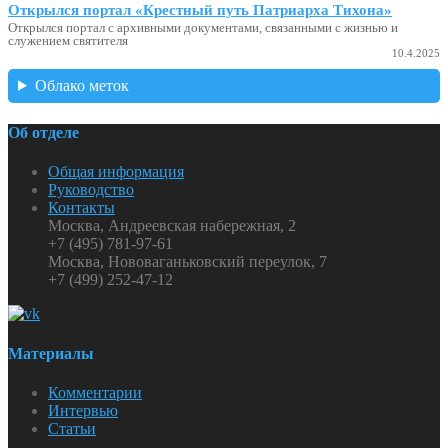
Открылся портал «Крестный путь Патриарха Тихона»
Открылся портал с архивными документами, связанными с жизнью и
служением святителя
10.4.2025
Облако меток
Об отделе
Общая информация
Руководство
Контакты
Москва, Андреевская набережная, 2
+7 (495) 781-97-61
Москва, Нововаганьковский переулок, 7
+7 (499) 252-47-12
Материалы
Комментарии
Интервью
Статьи