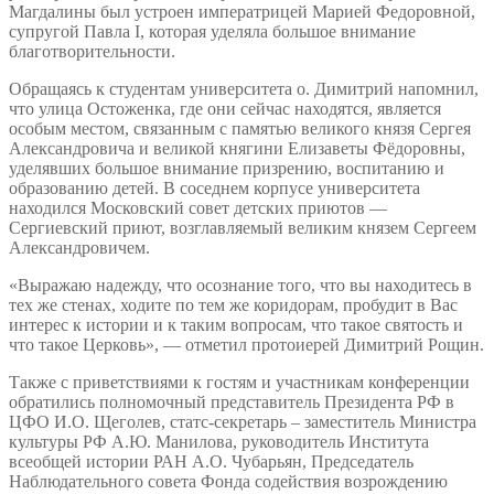
Магдалины был устроен императрицей Марией Федоровной,
супругой Павла I, которая уделяла большое внимание
благотворительности.
Обращаясь к студентам университета о. Димитрий напомнил,
что улица Остоженка, где они сейчас находятся, является
особым местом, связанным с памятью великого князя Сергея
Александровича и великой княгини Елизаветы Фёдоровны,
уделявших большое внимание призрению, воспитанию и
образованию детей. В соседнем корпусе университета
находился Московский совет детских приютов —
Сергиевский приют, возглавляемый великим князем Сергеем
Александровичем.
«Выражаю надежду, что осознание того, что вы находитесь в
тех же стенах, ходите по тем же коридорам, пробудит в Вас
интерес к истории и к таким вопросам, что такое святость и
что такое Церковь», — отметил протоиерей Димитрий Рощин.
Также с приветствиями к гостям и участникам конференции
обратились полномочный представитель Президента РФ в
ЦФО И.О. Щеголев, статс-секретарь – заместитель Министра
культуры РФ А.Ю. Манилова, руководитель Института
всеобщей истории РАН А.О. Чубарьян, Председатель
Наблюдательного совета Фонда содействия возрождению