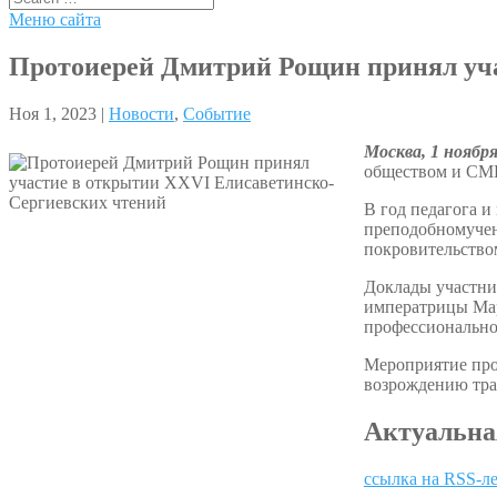
Меню сайта
Протоиерей Дмитрий Рощин принял уча
Ноя 1, 2023 |
Новости
,
Событие
Москва, 1 ноябр
обществом и СМИ
В год педагога и
преподобномучен
покровительство
Доклады участни
императрицы Мар
профессионально
Мероприятие про
возрождению тра
Актуальна
ссылка на RSS-л