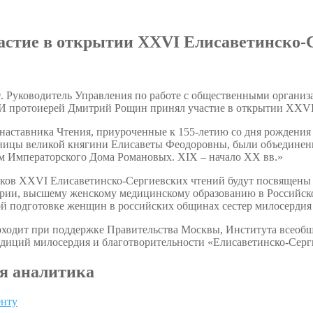
стие в открытии XXVI Елисаветинско-
я
. Руководитель Управления по работе с общественными органи
 протоиерей Дмитрий Рощин принял участие в открытии XXVI 
 наставника Чтения, приуроченные к 155-летию со дня рождения 
ицы великой княгини Елисаветы Феодоровны, были объединен
м Императорского Дома Романовых. XIX – начало XX вв.»
ков XXVI Елисаветинско-Сергиевских чтений будут посвящены 
ии, высшему женскому медицинскому образованию в Российской
й подготовке женщин в российских общинах сестер милосердия 
ходит при поддержке Правительства Москвы, Института всеобщ
диций милосердия и благотворительности «Елисаветинско-Серги
я аналитика
енту