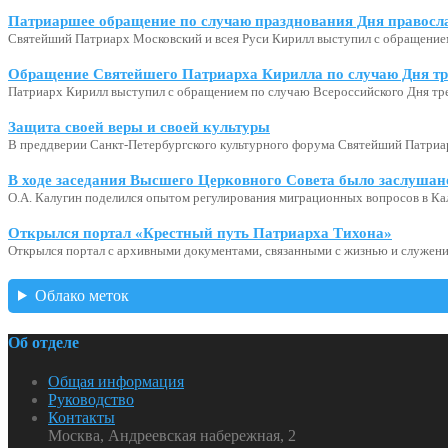
Патриаршее обращение по случаю празднования Дня правосл
Святейший Патриарх Московский и всея Руси Кирилл выступил с обращение
Обращение Святейшего Патриарха Кирилла по случаю Дня тр
Патриарх Кирилл выступил с обращением по случаю Всероссийского Дня тр
Защита своей веры и своей культуры
В преддверии Санкт-Петербургского культурного форума Святейший Патриар
В ходе заседания Высшего Церковного Совета было заслушан
О.А. Калугин поделился опытом регулирования миграционных вопросов в Ка
Открылся портал «Крестный путь Патриарха Тихона»
Открылся портал с архивными документами, связанными с жизнью и служени
Облако меток
Об отделе
Общая информация
Руководство
Контакты
Москва, Андреевская набережная, 2