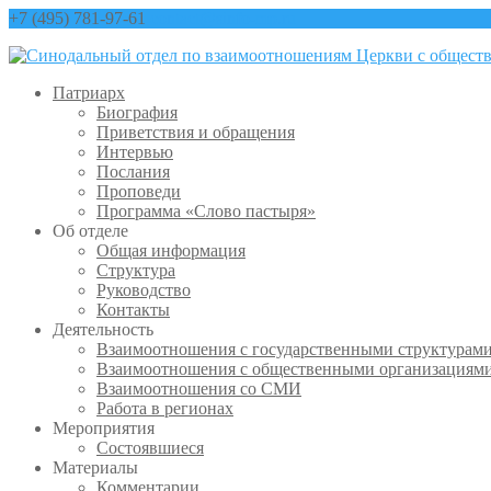
+7 (495) 781-97-61
contact@sinfo-mp.ru
Патриарх
Биография
Приветствия и обращения
Интервью
Послания
Проповеди
Программа «Слово пастыря»
Об отделе
Общая информация
Структура
Руководство
Контакты
Деятельность
Взаимоотношения с государственными структурам
Взаимоотношения с общественными организациям
Взаимоотношения со СМИ
Работа в регионах
Мероприятия
Состоявшиеся
Материалы
Комментарии