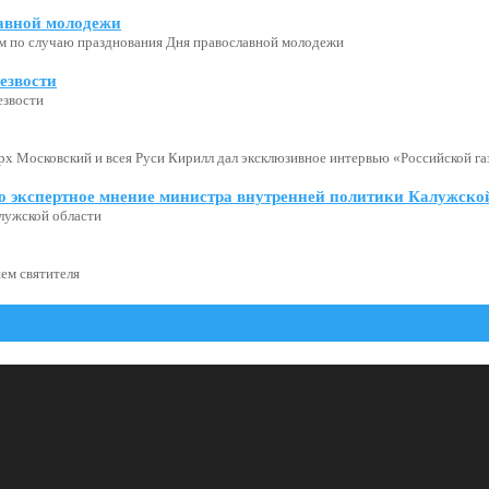
авной молодежи
м по случаю празднования Дня православной молодежи
езвости
езвости
х Московский и всея Руси Кирилл дал эксклюзивное интервью «Российской газ
о экспертное мнение министра внутренней политики Калужской
лужской области
ем святителя