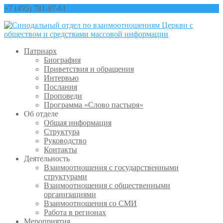
+7 (495) 781-97-61
contact@sinfo-mp.ru
Патриарх
Биография
Приветствия и обращения
Интервью
Послания
Проповеди
Программа «Слово пастыря»
Об отделе
Общая информация
Структура
Руководство
Контакты
Деятельность
Взаимоотношения с государственными
структурами
Взаимоотношения с общественными
организациями
Взаимоотношения со СМИ
Работа в регионах
Мероприятия