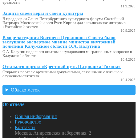
трезвости
11.9.2025
Защита своей веры и своей культуры
В преддверии Санкт-Петербургского культурного форума Святейший
Патриарх Московский и всея Руси Кирилл дал эксклюзивное интервью
«Российской газете».
10.9.2025
В ходе заседания Высшего Церковного Совета было
заслушано экспертное мнение министра внутренней
политики Калужской области О.А. Калугина
О.А. Калугин поделился опытом регулирования миграционных вопросов в
Калужской области
10.4.2025
Открылся портал «Крестный путь Патриарха Тихона»
Открылся портал с архивными документами, связанными с жизнью и
служением святителя
10.4.2025
Облако меток
Об отделе
Общая информация
Руководство
Контакты
Москва, Андреевская набережная, 2