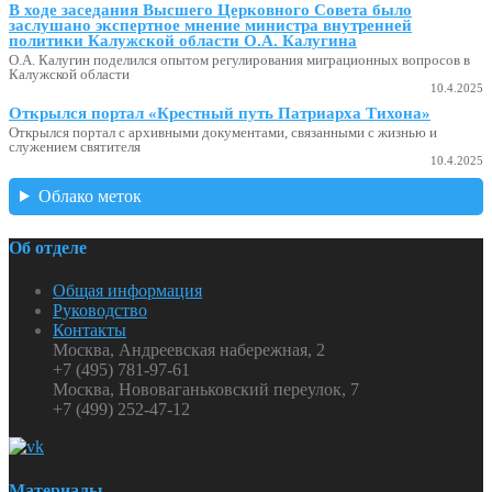
В ходе заседания Высшего Церковного Совета было
заслушано экспертное мнение министра внутренней
политики Калужской области О.А. Калугина
О.А. Калугин поделился опытом регулирования миграционных вопросов в
Калужской области
10.4.2025
Открылся портал «Крестный путь Патриарха Тихона»
Открылся портал с архивными документами, связанными с жизнью и
служением святителя
10.4.2025
Облако меток
Об отделе
Общая информация
Руководство
Контакты
Москва, Андреевская набережная, 2
+7 (495) 781-97-61
Москва, Нововаганьковский переулок, 7
+7 (499) 252-47-12
Материалы