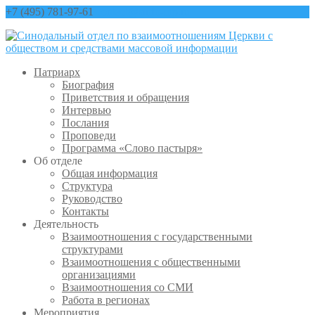
+7 (495) 781-97-61
contact@sinfo-mp.ru
Патриарх
Биография
Приветствия и обращения
Интервью
Послания
Проповеди
Программа «Слово пастыря»
Об отделе
Общая информация
Структура
Руководство
Контакты
Деятельность
Взаимоотношения с государственными
структурами
Взаимоотношения с общественными
организациями
Взаимоотношения со СМИ
Работа в регионах
Мероприятия