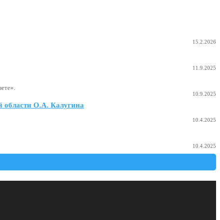
15.2.2026
11.9.2025
ете».
10.9.2025
 области О.А. Калугина
10.4.2025
10.4.2025