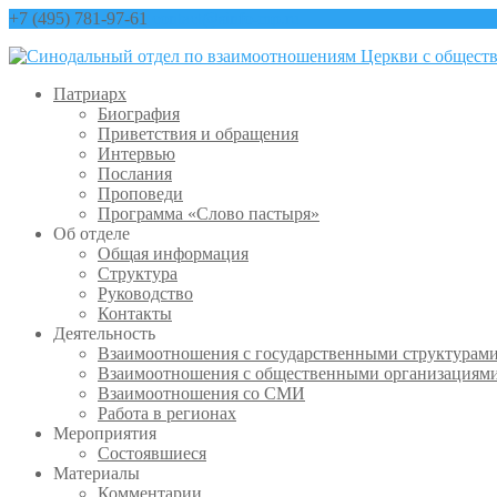
+7 (495) 781-97-61
contact@sinfo-mp.ru
Патриарх
Биография
Приветствия и обращения
Интервью
Послания
Проповеди
Программа «Слово пастыря»
Об отделе
Общая информация
Структура
Руководство
Контакты
Деятельность
Взаимоотношения с государственными структурам
Взаимоотношения с общественными организациям
Взаимоотношения со СМИ
Работа в регионах
Мероприятия
Состоявшиеся
Материалы
Комментарии