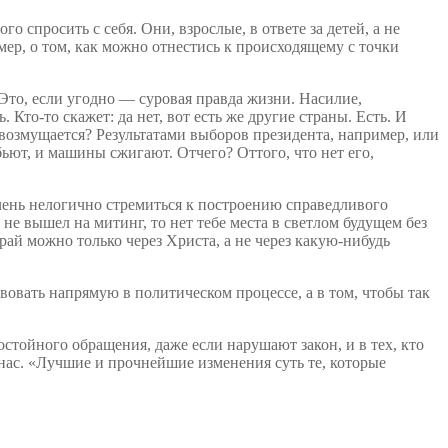
о спросить с себя. Они, взрослые, в ответе за детей, а не
мер, о том, как можно отнестись к происходящему с точки
 Это, если угодно — суровая правда жизни. Насилие,
то-то скажет: да нет, вот есть же другие страны. Есть. И
 возмущается? Результатами выборов президента, например, или
ют, и машины сжигают. Отчего? Оттого, что нет его,
очень нелогично стремиться к построению справедливого
 не вышел на митинг, то нет тебе места в светлом будущем без
 рай можно только через Христа, а не через какую-нибудь
твовать напрямую в политическом процессе, а в том, чтобы так
стойного обращения, даже если нарушают закон, и в тех, кто
 нас. «Лучшие и прочнейшие изменения суть те, которые