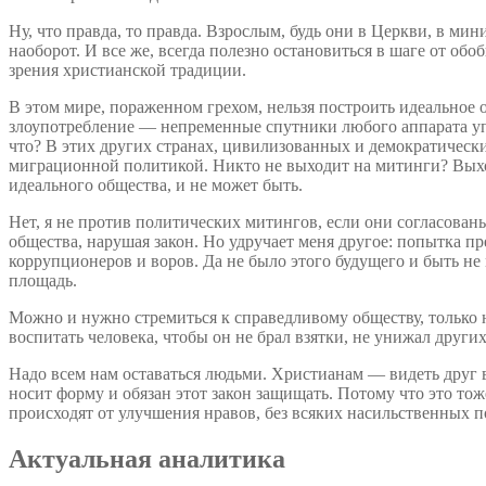
Ну, что правда, то правда. Взрослым, будь они в Церкви, в мини
наоборот. И все же, всегда полезно остановиться в шаге от об
зрения христианской традиции.
В этом мире, пораженном грехом, нельзя построить идеальное 
злоупотребление — непременные спутники любого аппарата упра
что? В этих других странах, цивилизованных и демократических
миграционной политикой. Никто не выходит на митинги? Выход
идеального общества, и не может быть.
Нет, я не против политических митингов, если они согласован
общества, нарушая закон. Но удручает меня другое: попытка пр
коррупционеров и воров. Да не было этого будущего и быть не м
площадь.
Можно и нужно стремиться к справедливому обществу, только на
воспитать человека, чтобы он не брал взятки, не унижал других
Надо всем нам оставаться людьми. Христианам — видеть друг в
носит форму и обязан этот закон защищать. Потому что это то
происходят от улучшения нравов, без всяких насильственных 
Актуальная аналитика