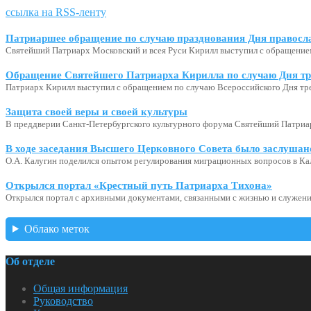
ссылка на RSS-ленту
Патриаршее обращение по случаю празднования Дня правосл
Святейший Патриарх Московский и всея Руси Кирилл выступил с обращение
Обращение Святейшего Патриарха Кирилла по случаю Дня тр
Патриарх Кирилл выступил с обращением по случаю Всероссийского Дня тр
Защита своей веры и своей культуры
В преддверии Санкт-Петербургского культурного форума Святейший Патриар
В ходе заседания Высшего Церковного Совета было заслушан
О.А. Калугин поделился опытом регулирования миграционных вопросов в Ка
Открылся портал «Крестный путь Патриарха Тихона»
Открылся портал с архивными документами, связанными с жизнью и служени
Облако меток
Об отделе
Общая информация
Руководство