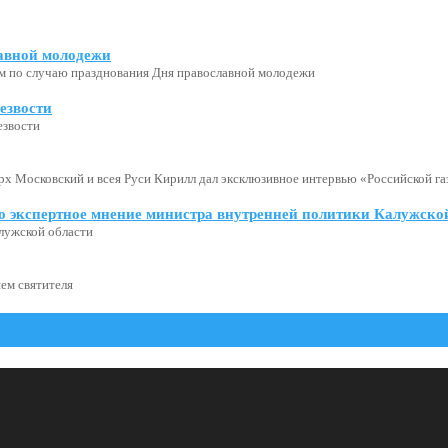
авной молодежи
м по случаю празднования Дня православной молодежи
езвости
езвости
х Московский и всея Руси Кирилл дал эксклюзивное интервью «Российской газ
о экспертное мнение министра внутренней политики Калужской
лужской области
ем святителя