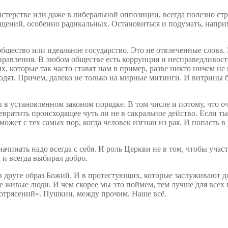
стерстве или даже в либеральной оппозиции, всегда полезно строг
общений, особенно радикальных. Остановиться и подумать, напри
общество или идеальное государство. Это не отвлеченные слова.
вления. В любом обществе есть коррупция и несправедливость. К
, которые так часто ставят нам в пример, разве никто ничем не
ят. Причем, далеко не только на мирные митинги. И витрины бь
ы в установленном законом порядке. В том числе и потому, что 
евратить происходящее чуть ли не в сакральное действо. Если ты
ожет с тех самых пор, когда человек изгнан из рая. И попасть в
чинать надо всегда с себя. И роль Церкви не в том, чтобы учас
 и всегда выбирал добро.
 друге образ Божий. И в протестующих, которые заслуживают до
же живые люди. И чем скорее мы это поймем, тем лучше для всех
потрясений». Пушкин, между прочим. Наше всё.