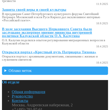
трезвости
11.9.2025
Защита своей веры и своей культуры
В преддверии Санкт-Петербургского культурного форума Святейший
Патриарх Московский и всея Руси Кирилл дал эксклюзивное интервью
«Российской газете».
10.9.2025
В ходе заседания Высшего Церковного Совета было
заслушано экспертное мнение министра внутренней
политики Калужской области О.А. Калугина
О.А. Калугин поделился опытом регулирования миграционных вопросов в
Калужской области
10.4.2025
Открылся портал «Крестный путь Патриарха Тихона»
Открылся портал с архивными документами, связанными с жизнью и
служением святителя
10.4.2025
Облако меток
Об отделе
Общая информация
Руководство
Контакты
Москва, Андреевская набережная, 2
+7 (495) 781-97-61