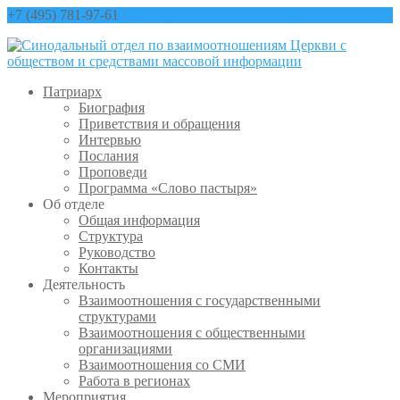
+7 (495) 781-97-61
contact@sinfo-mp.ru
Патриарх
Биография
Приветствия и обращения
Интервью
Послания
Проповеди
Программа «Слово пастыря»
Об отделе
Общая информация
Структура
Руководство
Контакты
Деятельность
Взаимоотношения с государственными
структурами
Взаимоотношения с общественными
организациями
Взаимоотношения со СМИ
Работа в регионах
Мероприятия