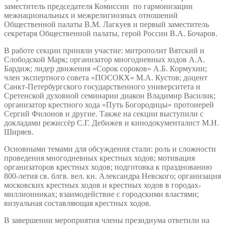
заместитель председателя Комиссии по гармонизации
межнациональных и межрелигиозных отношений
Общественной палаты В.М. Лагкуев и первый заместитель
секретаря Общественной палаты, герой России В.А. Бочаров.
В работе секции приняли участие: митрополит Вятский и
Слободской Марк; организатор многодневных ходов А.А.
Бардиж; лидер движения «Сорок сороков» А.Б. Кормухин;
член экспертного совета «ПОСОКХ» М.А. Кустов; доцент
Санкт-Петербургского государственного университета и
Сретенской духовной семинарии диакон Владимир Василик;
организатор крестного хода «Путь Богородицы» протоиерей
Сергий Филонов и другие. Также на секции выступили с
докладами режиссёр С.Г. Дебижев и кинодокументалист М.Н.
Ширяев.
Основными темами для обсуждения стали: роль и сложности
проведения многодневных крестных ходов; мотивация
организаторов крестных ходов; подготовка к празднованию
800-летия св. блгв. вел. кн. Александра Невского; организация
московских крестных ходов и крестных ходов в городах-
миллионниках; взаимодействие с городскими властями;
визуальная составляющая крестных ходов.
В завершении мероприятия члены президиума ответили на