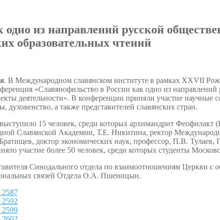
 одно из направлений русской обществ
их образовательных чтений
ря
. В Международном славянском институте в рамках XXVII Рожд
нференция «Славянофильство в России как одно из направлений
пекты деятельности». В конференции приняли участие научные с
, духовенство, а также представителей славянских стран.
выступило 15 человек, среди которых архимандрит Феофилакт (
ной Славянской Академии, Т.Е. Никитина, ректор Международно
Братищев, доктор экономических наук, профессор, П.В. Тулаев, 
няло участие более 50 человек, среди которых студенты Москов
ставителя Синодального отдела по взаимоотношениям Церкви с 
ональных связей Отдела О.А. Пшеницын.