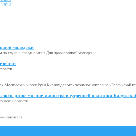
авной молодежи
м по случаю празднования Дня православной молодежи
езвости
езвости
х Московский и всея Руси Кирилл дал эксклюзивное интервью «Российской газ
о экспертное мнение министра внутренней политики Калужской
лужской области
ем святителя