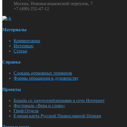
Москва, Нововаганьковский переулок, 7
+7 (499) 252-47-12
Материалы
Комментарии
Интервью
Статьи
Справка
Словарь церковных терминов
Формы обращения к духовенству
Проекты
Борьба со злоупотреблениями в сети Интернет
Фестиваль «Вера и слово»
Гриф Отдела
Единая карта Русской Православной Церкви
Деятельность