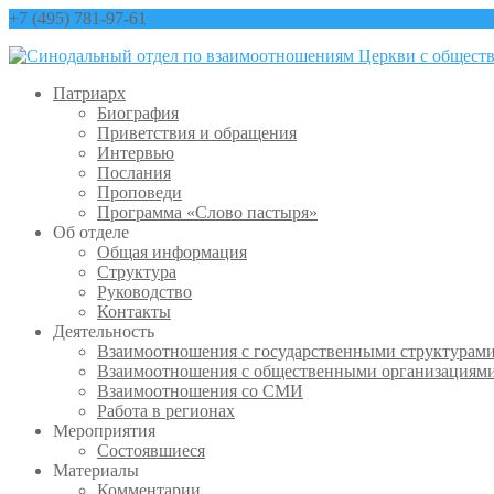
+7 (495) 781-97-61
contact@sinfo-mp.ru
Патриарх
Биография
Приветствия и обращения
Интервью
Послания
Проповеди
Программа «Слово пастыря»
Об отделе
Общая информация
Структура
Руководство
Контакты
Деятельность
Взаимоотношения с государственными структурам
Взаимоотношения с общественными организациям
Взаимоотношения со СМИ
Работа в регионах
Мероприятия
Состоявшиеся
Материалы
Комментарии