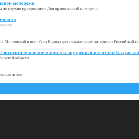
авной молодежи
м по случаю празднования Дня православной молодежи
езвости
езвости
х Московский и всея Руси Кирилл дал эксклюзивное интервью «Российской газ
о экспертное мнение министра внутренней политики Калужской
лужской области
ем святителя