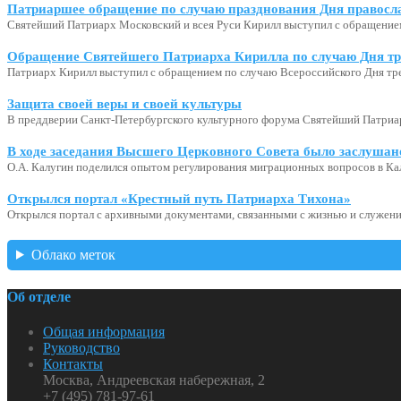
Патриаршее обращение по случаю празднования Дня правосл
Святейший Патриарх Московский и всея Руси Кирилл выступил с обращение
Обращение Святейшего Патриарха Кирилла по случаю Дня тр
Патриарх Кирилл выступил с обращением по случаю Всероссийского Дня тр
Защита своей веры и своей культуры
В преддверии Санкт-Петербургского культурного форума Святейший Патриар
В ходе заседания Высшего Церковного Совета было заслушан
О.А. Калугин поделился опытом регулирования миграционных вопросов в Ка
Открылся портал «Крестный путь Патриарха Тихона»
Открылся портал с архивными документами, связанными с жизнью и служени
Облако меток
Об отделе
Общая информация
Руководство
Контакты
Москва, Андреевская набережная, 2
+7 (495) 781-97-61