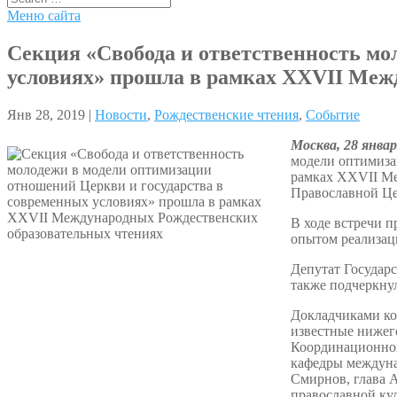
Меню сайта
Секция «Свобода и ответственность мо
условиях» прошла в рамках XXVII Меж
Янв 28, 2019 |
Новости
,
Рождественские чтения
,
Событие
Москва, 28 янва
модели оптимиза
рамках XXVII Ме
Православной Це
В ходе встречи п
опытом реализац
Депутат Государ
также подчеркну
Докладчиками ко
известные нижег
Координационног
кафедры междуна
Смирнов, глава 
православной ку