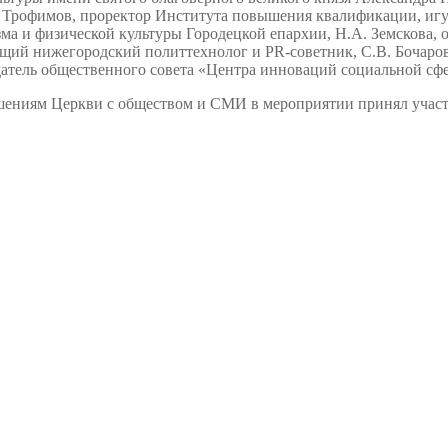
 Трофимов, проректор Института повышения квалификации, игу
зма и физической культуры Городецкой епархии, Н.А. Земскова,
ий нижегородский политтехнолог и PR-советник, С.В. Бочаров,
атель общественного совета «Центра инноваций социальной сф
ошениям Церкви с обществом и СМИ в мероприятии принял участ