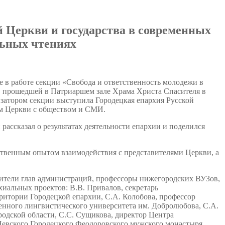
 Церкви и государства в современных
льных чтениях
ие в работе секции «Свобода и ответственность молодежи в
, прошедшей в Патриаршем зале Храма Христа Спасителя в
атором секции выступила Городецкая епархия Русской
м Церкви с обществом и СМИ.
рассказал о результатах деятельности епархии и поделился
ственным опытом взаимодействия с представителями Церкви, а
дители глав администраций, профессоры нижегородских ВУЗов,
иальных проектов: В.В. Привалов, секретарь
ритории Городецкой епархии, С.А. Колобова, профессор
ного лингвистического университета им. Добролюбова, С.А.
дской области, С.С. Сущикова, директор Центра
Невского Городецкого Феодоровского мужского монастыря,