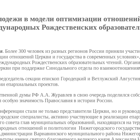
лодежи в модели оптимизации отношений
дународных Рождественских образовате
ря
. Более 300 человек из разных регионов России приняли участ
ции отношений Церкви и государства в современных условиях»
ждународных Рождественских образовательных чтений. Организ
ркви при поддержке Синодального отдела по взаимоотношения
редседатель секции епископ Городецкий и Ветлужский Августин 
ии епархиальных проектов.
ственной думы РФ А.А. Журавлев в свою очередь поделился соб
л особую значимость Православия в истории России.
нференции стали не только представители Церкви, но и руково
ородские специалисты, активно участвующие в реализации епарх
о совета глав муниципальных образований, находящихся на тер
родных отношений и политологии Нижегородского государствен
Администрации Варнавинского муниципального района Нижегоро
льтуры имени святого благоверного великого князя Александра 