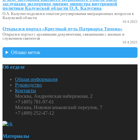
заслушано экспертное мнение министра внутренней
политики Калужской области О.А. Калугина
О.А. Калугин поделился опытом регулирования миграционных вопросов в
Калужской области
10.4.2025
Открылся портал «Крестный путь Патриарха Тихона»
Открылся портал с архивными документами, связанными с жизнью и
служением святителя
10.4.2025
Облако меток
Об отделе
Общая информация
Руководство
Контакты
Москва, Андреевская набережная, 2
+7 (495) 781-97-61
Москва, Нововаганьковский переулок, 7
+7 (499) 252-47-12
Материалы