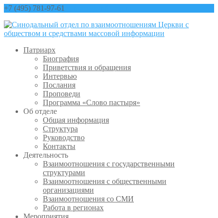
+7 (495) 781-97-61
contact@sinfo-mp.ru
Патриарх
Биография
Приветствия и обращения
Интервью
Послания
Проповеди
Программа «Слово пастыря»
Об отделе
Общая информация
Структура
Руководство
Контакты
Деятельность
Взаимоотношения с государственными
структурами
Взаимоотношения с общественными
организациями
Взаимоотношения со СМИ
Работа в регионах
Мероприятия