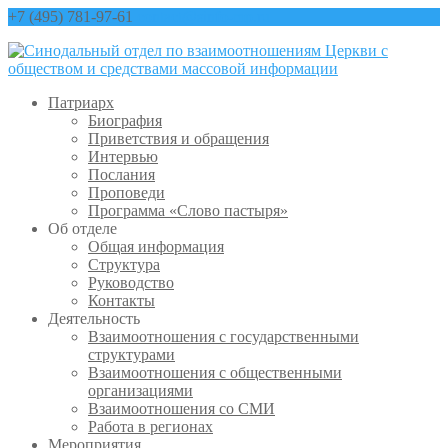
+7 (495) 781-97-61
contact@sinfo-mp.ru
Патриарх
Биография
Приветствия и обращения
Интервью
Послания
Проповеди
Программа «Слово пастыря»
Об отделе
Общая информация
Структура
Руководство
Контакты
Деятельность
Взаимоотношения с государственными
структурами
Взаимоотношения с общественными
организациями
Взаимоотношения со СМИ
Работа в регионах
Мероприятия