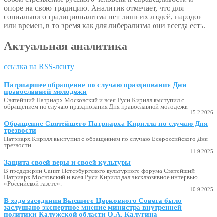
опоре на свою традицию. Аналитик отмечает, что для
социального традиционализма нет лишних людей, народов
или времен, в то время как для либерализма они всегда есть.
Актуальная аналитика
ссылка на RSS-ленту
Патриаршее обращение по случаю празднования Дня
православной молодежи
Святейший Патриарх Московский и всея Руси Кирилл выступил с
обращением по случаю празднования Дня православной молодежи
15.2.2026
Обращение Святейшего Патриарха Кирилла по случаю Дня
трезвости
Патриарх Кирилл выступил с обращением по случаю Всероссийского Дня
трезвости
11.9.2025
Защита своей веры и своей культуры
В преддверии Санкт-Петербургского культурного форума Святейший
Патриарх Московский и всея Руси Кирилл дал эксклюзивное интервью
«Российской газете».
10.9.2025
В ходе заседания Высшего Церковного Совета было
заслушано экспертное мнение министра внутренней
политики Калужской области О.А. Калугина