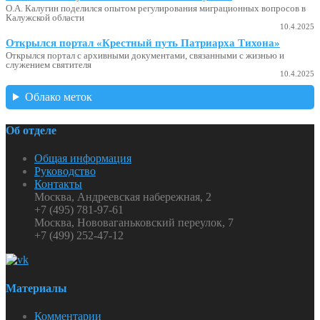
О.А. Калугин поделился опытом регулирования миграционных вопросов в
Калужской области
10.4.2025
Открылся портал «Крестный путь Патриарха Тихона»
Открылся портал с архивными документами, связанными с жизнью и
служением святителя
10.4.2025
Облако меток
Об отделе
Общая информация
Руководство
Контакты
Москва, Андреевская набережная, 2
+7 (495) 781-97-61
Москва, Нововаганьковский переулок, 7
+7 (499) 252-47-12
Материалы
Комментарии