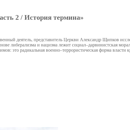
сть 2 / История термина»
венный деятель, представитель Церкви Александр Щипков иссл
основе либерализма и нацизма лежит социал–дарвинистская мора
имов: это радикальная военно–террористическая форма власти к