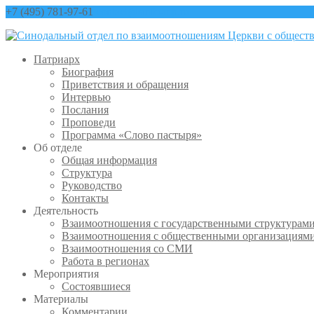
+7 (495) 781-97-61
contact@sinfo-mp.ru
Патриарх
Биография
Приветствия и обращения
Интервью
Послания
Проповеди
Программа «Слово пастыря»
Об отделе
Общая информация
Структура
Руководство
Контакты
Деятельность
Взаимоотношения с государственными структурам
Взаимоотношения с общественными организациям
Взаимоотношения со СМИ
Работа в регионах
Мероприятия
Состоявшиеся
Материалы
Комментарии