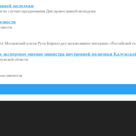
авной молодежи
м по случаю празднования Дня православной молодежи
езвости
езвости
х Московский и всея Руси Кирилл дал эксклюзивное интервью «Российской газ
о экспертное мнение министра внутренней политики Калужской
лужской области
ем святителя