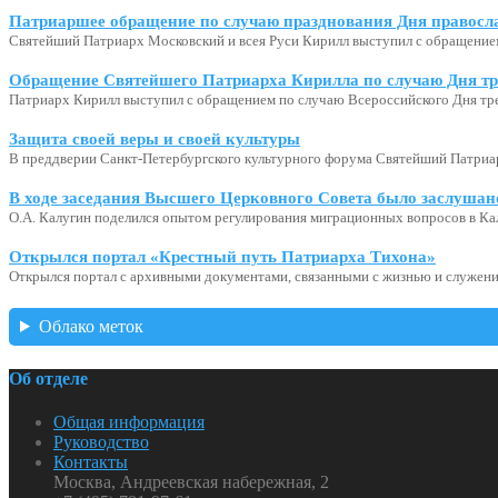
Патриаршее обращение по случаю празднования Дня правосл
Святейший Патриарх Московский и всея Руси Кирилл выступил с обращение
Обращение Святейшего Патриарха Кирилла по случаю Дня тр
Патриарх Кирилл выступил с обращением по случаю Всероссийского Дня тр
Защита своей веры и своей культуры
В преддверии Санкт-Петербургского культурного форума Святейший Патриар
В ходе заседания Высшего Церковного Совета было заслушан
О.А. Калугин поделился опытом регулирования миграционных вопросов в Ка
Открылся портал «Крестный путь Патриарха Тихона»
Открылся портал с архивными документами, связанными с жизнью и служени
Облако меток
Об отделе
Общая информация
Руководство
Контакты
Москва, Андреевская набережная, 2