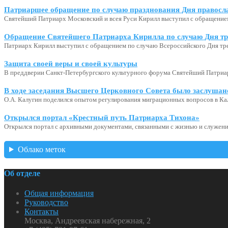
Патриаршее обращение по случаю празднования Дня правосл
Святейший Патриарх Московский и всея Руси Кирилл выступил с обращение
Обращение Святейшего Патриарха Кирилла по случаю Дня тр
Патриарх Кирилл выступил с обращением по случаю Всероссийского Дня тр
Защита своей веры и своей культуры
В преддверии Санкт-Петербургского культурного форума Святейший Патриар
В ходе заседания Высшего Церковного Совета было заслушан
О.А. Калугин поделился опытом регулирования миграционных вопросов в Ка
Открылся портал «Крестный путь Патриарха Тихона»
Открылся портал с архивными документами, связанными с жизнью и служени
Облако меток
Об отделе
Общая информация
Руководство
Контакты
Москва, Андреевская набережная, 2