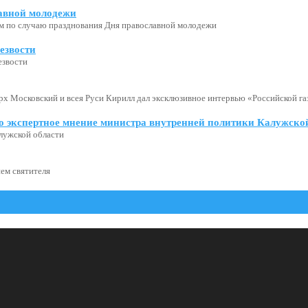
авной молодежи
м по случаю празднования Дня православной молодежи
езвости
езвости
х Московский и всея Руси Кирилл дал эксклюзивное интервью «Российской газ
о экспертное мнение министра внутренней политики Калужской
лужской области
ем святителя