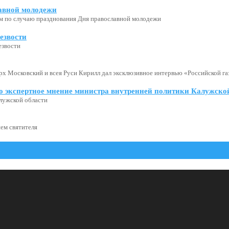
авной молодежи
м по случаю празднования Дня православной молодежи
езвости
езвости
х Московский и всея Руси Кирилл дал эксклюзивное интервью «Российской газ
о экспертное мнение министра внутренней политики Калужской
лужской области
ем святителя