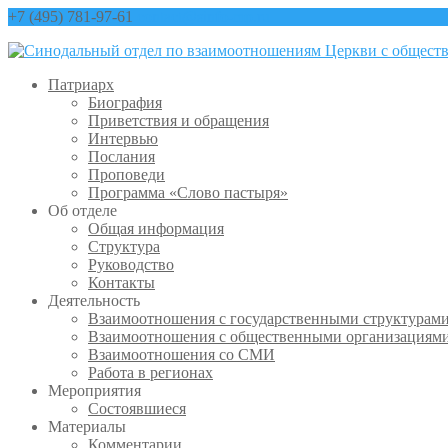
+7 (495) 781-97-61
contact@sinfo-mp.ru
Патриарх
Биография
Приветствия и обращения
Интервью
Послания
Проповеди
Программа «Слово пастыря»
Об отделе
Общая информация
Структура
Руководство
Контакты
Деятельность
Взаимоотношения с государственными структурам
Взаимоотношения с общественными организациям
Взаимоотношения со СМИ
Работа в регионах
Мероприятия
Состоявшиеся
Материалы
Комментарии