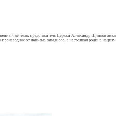
венный деятель, представитель Церкви Александр Щипков анализ
о производное от нацизма западного, а настоящая родина нациз