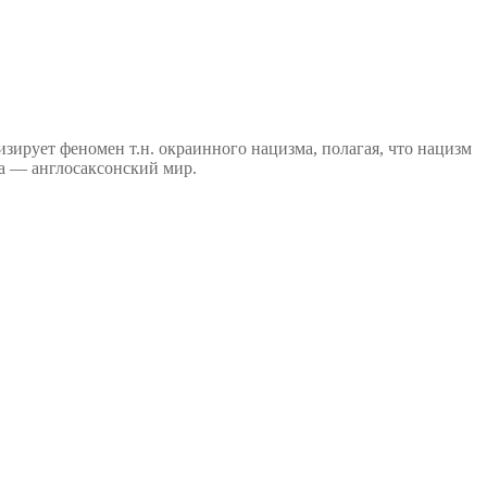
ирует феномен т.н. окраинного нацизма, полагая, что нацизм
ма — англосаксонский мир.