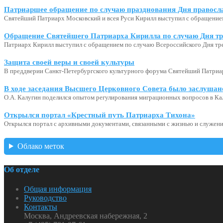
Патриаршее обращение по случаю празднования Дня правосл
Святейший Патриарх Московский и всея Руси Кирилл выступил с обращение
Обращение Святейшего Патриарха Кирилла по случаю Дня тр
Патриарх Кирилл выступил с обращением по случаю Всероссийского Дня тр
Защита своей веры и своей культуры
В преддверии Санкт-Петербургского культурного форума Святейший Патриар
В ходе заседания Высшего Церковного Совета было заслушан
О.А. Калугин поделился опытом регулирования миграционных вопросов в Ка
Открылся портал «Крестный путь Патриарха Тихона»
Открылся портал с архивными документами, связанными с жизнью и служени
Облако меток
Об отделе
Общая информация
Руководство
Контакты
Москва, Андреевская набережная, 2