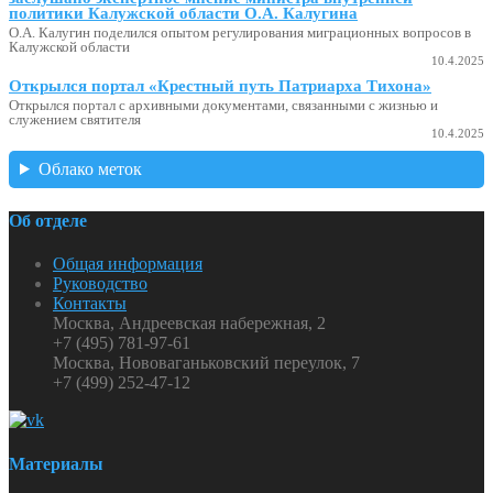
политики Калужской области О.А. Калугина
О.А. Калугин поделился опытом регулирования миграционных вопросов в
Калужской области
10.4.2025
Открылся портал «Крестный путь Патриарха Тихона»
Открылся портал с архивными документами, связанными с жизнью и
служением святителя
10.4.2025
Облако меток
Об отделе
Общая информация
Руководство
Контакты
Москва, Андреевская набережная, 2
+7 (495) 781-97-61
Москва, Нововаганьковский переулок, 7
+7 (499) 252-47-12
Материалы