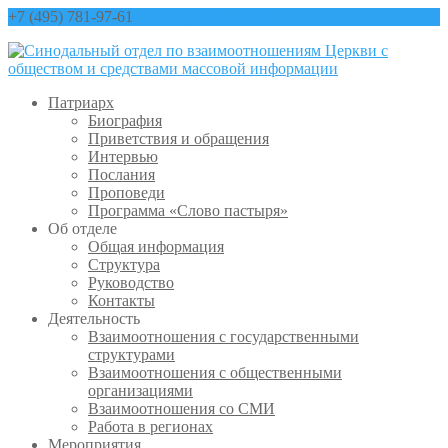
+7 (495) 781-97-61
contact@sinfo-mp.ru
Патриарх
Биография
Приветствия и обращения
Интервью
Послания
Проповеди
Программа «Слово пастыря»
Об отделе
Общая информация
Структура
Руководство
Контакты
Деятельность
Взаимоотношения с государственными
структурами
Взаимоотношения с общественными
организациями
Взаимоотношения со СМИ
Работа в регионах
Мероприятия