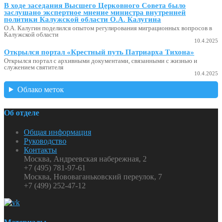
В ходе заседания Высшего Церковного Совета было
заслушано экспертное мнение министра внутренней
политики Калужской области О.А. Калугина
О.А. Калугин поделился опытом регулирования миграционных вопросов в
Калужской области
10.4.2025
Открылся портал «Крестный путь Патриарха Тихона»
Открылся портал с архивными документами, связанными с жизнью и
служением святителя
10.4.2025
Облако меток
Об отделе
Общая информация
Руководство
Контакты
Москва, Андреевская набережная, 2
+7 (495) 781-97-61
Москва, Нововаганьковский переулок, 7
+7 (499) 252-47-12