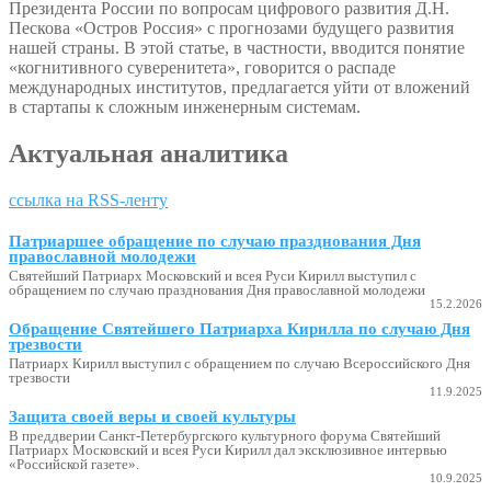
Президента России по вопросам цифрового развития Д.Н.
Пескова «Остров Россия» с прогнозами будущего развития
нашей страны. В этой статье, в частности, вводится понятие
«когнитивного суверенитета», говорится о распаде
международных институтов, предлагается уйти от вложений
в стартапы к сложным инженерным системам.
Актуальная аналитика
ссылка на RSS-ленту
Патриаршее обращение по случаю празднования Дня
православной молодежи
Святейший Патриарх Московский и всея Руси Кирилл выступил с
обращением по случаю празднования Дня православной молодежи
15.2.2026
Обращение Святейшего Патриарха Кирилла по случаю Дня
трезвости
Патриарх Кирилл выступил с обращением по случаю Всероссийского Дня
трезвости
11.9.2025
Защита своей веры и своей культуры
В преддверии Санкт-Петербургского культурного форума Святейший
Патриарх Московский и всея Руси Кирилл дал эксклюзивное интервью
«Российской газете».
10.9.2025