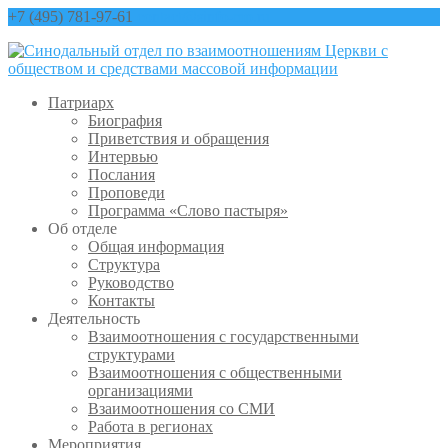
+7 (495) 781-97-61
contact@sinfo-mp.ru
Патриарх
Биография
Приветствия и обращения
Интервью
Послания
Проповеди
Программа «Слово пастыря»
Об отделе
Общая информация
Структура
Руководство
Контакты
Деятельность
Взаимоотношения с государственными
структурами
Взаимоотношения с общественными
организациями
Взаимоотношения со СМИ
Работа в регионах
Мероприятия