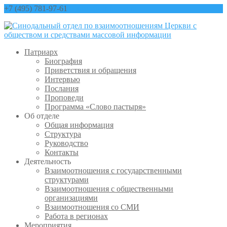
+7 (495) 781-97-61
contact@sinfo-mp.ru
Патриарх
Биография
Приветствия и обращения
Интервью
Послания
Проповеди
Программа «Слово пастыря»
Об отделе
Общая информация
Структура
Руководство
Контакты
Деятельность
Взаимоотношения с государственными
структурами
Взаимоотношения с общественными
организациями
Взаимоотношения со СМИ
Работа в регионах
Мероприятия