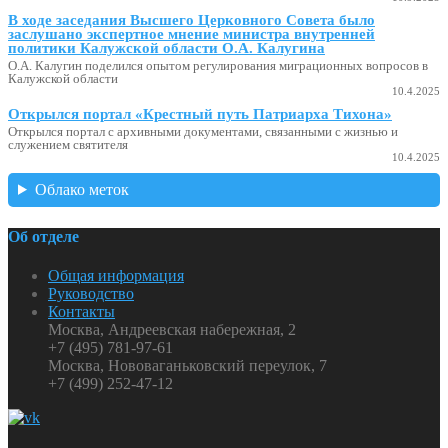
В ходе заседания Высшего Церковного Совета было
заслушано экспертное мнение министра внутренней
политики Калужской области О.А. Калугина
О.А. Калугин поделился опытом регулирования миграционных вопросов в
Калужской области
10.4.2025
Открылся портал «Крестный путь Патриарха Тихона»
Открылся портал с архивными документами, связанными с жизнью и
служением святителя
10.4.2025
Облако меток
Об отделе
Общая информация
Руководство
Контакты
Москва, Андреевская набережная, 2
+7 (495) 781-97-61
Москва, Нововаганьковский переулок, 7
+7 (499) 252-47-12