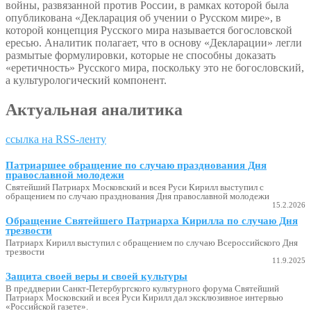
войны, развязанной против России, в рамках которой была
опубликована «Декларация об учении о Русском мире», в
которой концепция Русского мира называется богословской
ересью. Аналитик полагает, что в основу «Декларации» легли
размытые формулировки, которые не способны доказать
«еретичность» Русского мира, поскольку это не богословский,
а культурологический компонент.
Актуальная аналитика
ссылка на RSS-ленту
Патриаршее обращение по случаю празднования Дня
православной молодежи
Святейший Патриарх Московский и всея Руси Кирилл выступил с
обращением по случаю празднования Дня православной молодежи
15.2.2026
Обращение Святейшего Патриарха Кирилла по случаю Дня
трезвости
Патриарх Кирилл выступил с обращением по случаю Всероссийского Дня
трезвости
11.9.2025
Защита своей веры и своей культуры
В преддверии Санкт-Петербургского культурного форума Святейший
Патриарх Московский и всея Руси Кирилл дал эксклюзивное интервью
«Российской газете».