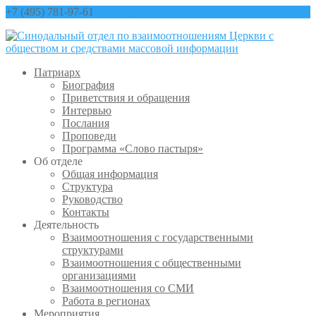
+7 (495) 781-97-61
contact@sinfo-mp.ru
Патриарх
Биография
Приветствия и обращения
Интервью
Послания
Проповеди
Программа «Слово пастыря»
Об отделе
Общая информация
Структура
Руководство
Контакты
Деятельность
Взаимоотношения с государственными
структурами
Взаимоотношения с общественными
организациями
Взаимоотношения со СМИ
Работа в регионах
Мероприятия