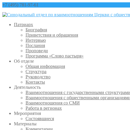
+7 (495) 781-97-61
contact@sinfo-mp.ru
Патриарх
Биография
Приветствия и обращения
Интервью
Послания
Проповеди
Программа «Слово пастыря»
Об отделе
Общая информация
Структура
Руководство
Контакты
Деятельность
Взаимоотношения с государственными структурам
Взаимоотношения с общественными организациям
Взаимоотношения со СМИ
Работа в регионах
Мероприятия
Состоявшиеся
Материалы
Комментарии