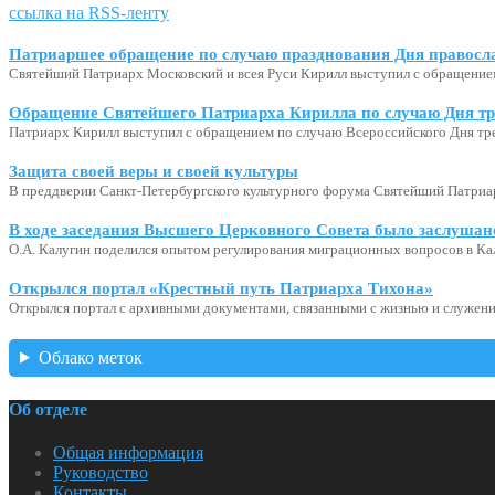
ссылка на RSS-ленту
Патриаршее обращение по случаю празднования Дня правосл
Святейший Патриарх Московский и всея Руси Кирилл выступил с обращение
Обращение Святейшего Патриарха Кирилла по случаю Дня тр
Патриарх Кирилл выступил с обращением по случаю Всероссийского Дня тр
Защита своей веры и своей культуры
В преддверии Санкт-Петербургского культурного форума Святейший Патриар
В ходе заседания Высшего Церковного Совета было заслушан
О.А. Калугин поделился опытом регулирования миграционных вопросов в Ка
Открылся портал «Крестный путь Патриарха Тихона»
Открылся портал с архивными документами, связанными с жизнью и служени
Облако меток
Об отделе
Общая информация
Руководство
Контакты