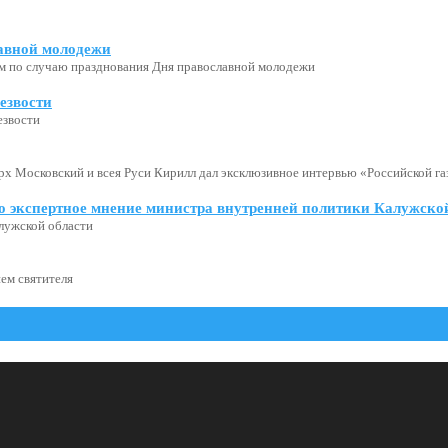
авной молодежи
м по случаю празднования Дня православной молодежи
езвости
езвости
х Московский и всея Руси Кирилл дал эксклюзивное интервью «Российской газ
о экспертное мнение министра внутренней политики Калужской
лужской области
ем святителя