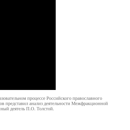
азовательном процессе Российского православного
пков представил анализ деятельности Межфракционной
ный деятель П.О. Толстой.