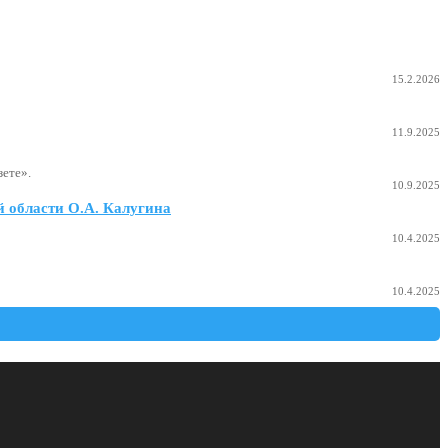
15.2.2026
11.9.2025
ете».
10.9.2025
 области О.А. Калугина
10.4.2025
10.4.2025