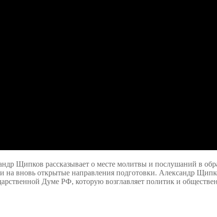
андр Щипков рассказывает о месте молитвы и послушаний в обр
е, и на вновь открытые направления подготовки. Александр Щи
дарственной Думе РФ, которую возглавляет политик и обществен