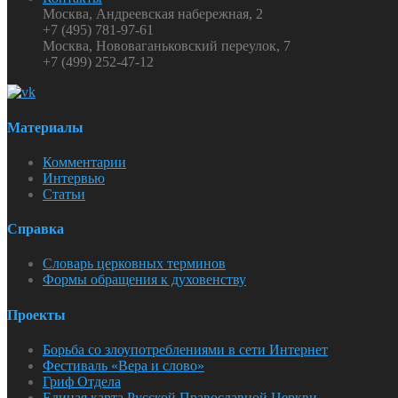
Москва, Андреевская набережная, 2
+7 (495) 781-97-61
Москва, Нововаганьковский переулок, 7
+7 (499) 252-47-12
Материалы
Комментарии
Интервью
Статьи
Справка
Словарь церковных терминов
Формы обращения к духовенству
Проекты
Борьба со злоупотреблениями в сети Интернет
Фестиваль «Вера и слово»
Гриф Отдела
Единая карта Русской Православной Церкви