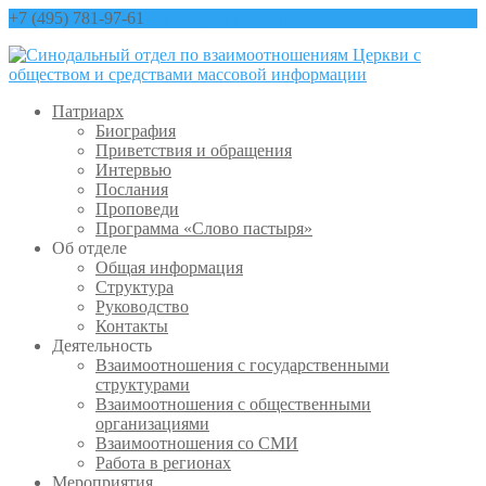
+7 (495) 781-97-61
contact@sinfo-mp.ru
Патриарх
Биография
Приветствия и обращения
Интервью
Послания
Проповеди
Программа «Слово пастыря»
Об отделе
Общая информация
Структура
Руководство
Контакты
Деятельность
Взаимоотношения с государственными
структурами
Взаимоотношения с общественными
организациями
Взаимоотношения со СМИ
Работа в регионах
Мероприятия