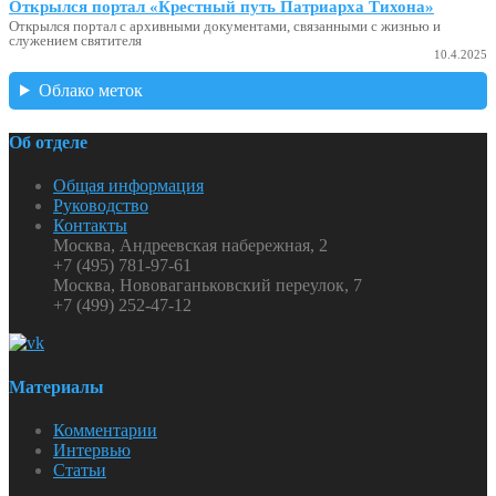
Открылся портал «Крестный путь Патриарха Тихона»
Открылся портал с архивными документами, связанными с жизнью и
служением святителя
10.4.2025
Облако меток
Об отделе
Общая информация
Руководство
Контакты
Москва, Андреевская набережная, 2
+7 (495) 781-97-61
Москва, Нововаганьковский переулок, 7
+7 (499) 252-47-12
Материалы
Комментарии
Интервью
Статьи