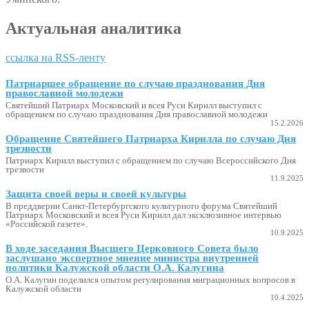
Актуальная аналитика
ссылка на RSS-ленту
Патриаршее обращение по случаю празднования Дня
православной молодежи
Святейший Патриарх Московский и всея Руси Кирилл выступил с
обращением по случаю празднования Дня православной молодежи
15.2.2026
Обращение Святейшего Патриарха Кирилла по случаю Дня
трезвости
Патриарх Кирилл выступил с обращением по случаю Всероссийского Дня
трезвости
11.9.2025
Защита своей веры и своей культуры
В преддверии Санкт-Петербургского культурного форума Святейший
Патриарх Московский и всея Руси Кирилл дал эксклюзивное интервью
«Российской газете».
10.9.2025
В ходе заседания Высшего Церковного Совета было
заслушано экспертное мнение министра внутренней
политики Калужской области О.А. Калугина
О.А. Калугин поделился опытом регулирования миграционных вопросов в
Калужской области
10.4.2025