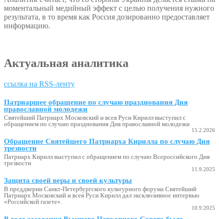
моментальный медийный эффект с целью получения нужного
результата, в то время как Россия дозированно предоставляет
информацию.
Актуальная аналитика
ссылка на RSS-ленту
Патриаршее обращение по случаю празднования Дня
православной молодежи
Святейший Патриарх Московский и всея Руси Кирилл выступил с
обращением по случаю празднования Дня православной молодежи
15.2.2026
Обращение Святейшего Патриарха Кирилла по случаю Дня
трезвости
Патриарх Кирилл выступил с обращением по случаю Всероссийского Дня
трезвости
11.9.2025
Защита своей веры и своей культуры
В преддверии Санкт-Петербургского культурного форума Святейший
Патриарх Московский и всея Руси Кирилл дал эксклюзивное интервью
«Российской газете».
10.9.2025
В ходе заседания Высшего Церковного Совета было