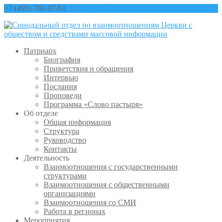
+7 (495) 781-97-61
contact@sinfo-mp.ru
Патриарх
Биография
Приветствия и обращения
Интервью
Послания
Проповеди
Программа «Слово пастыря»
Об отделе
Общая информация
Структура
Руководство
Контакты
Деятельность
Взаимоотношения с государственными
структурами
Взаимоотношения с общественными
организациями
Взаимоотношения со СМИ
Работа в регионах
Мероприятия