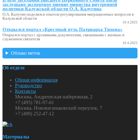
заслушано экспертное мнение министра внутренней
политики Калужской области О.А. Калугина
О.А. Калугин поделился опытом регулирования миграционных вопросов в
Калужской области
10.4.2025
Открылся портал «Крестный путь Патриарха Тихона»
Открылся портал с архивными документами, связанными с жизнью и
служением святителя
10.4.2025
Облако меток
Об отделе
Общая информация
Руководство
Контакты
Москва, Андреевская набережная, 2
+7 (495) 781-97-61
Москва, Нововаганьковский переулок, 7
+7 (499) 252-47-12
Материалы