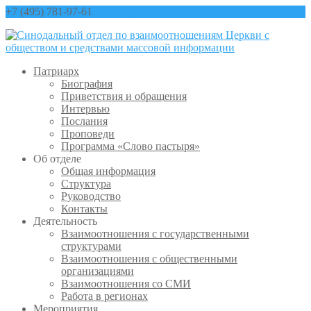
+7 (495) 781-97-61
contact@sinfo-mp.ru
Патриарх
Биография
Приветствия и обращения
Интервью
Послания
Проповеди
Программа «Слово пастыря»
Об отделе
Общая информация
Структура
Руководство
Контакты
Деятельность
Взаимоотношения с государственными
структурами
Взаимоотношения с общественными
организациями
Взаимоотношения со СМИ
Работа в регионах
Мероприятия