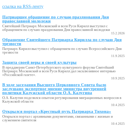
ссылка на RSS-ленту
Патриаршее обращение по случаю празднования Дня
православной молодежи
Святейший Патриарх Московский и всея Руси Кирилл выступил с
обращением по случаю празднования Дня православной молодежи
15.2.2026
Обращение Святейшего Патриарха Кирилла по случаю Дня
трезвости
Патриарх Кирилл выступил с обращением по случаю Всероссийского Дня
трезвости
11.9.2025
Защита своей веры и своей культуры
В преддверии Санкт-Петербургского культурного форума Святейший
Патриарх Московский и всея Руси Кирилл дал эксклюзивное интервью
«Российской газете».
10.9.2025
В ходе заседания Высшего Церковного Совета было
заслушано экспертное мнение министра внутренней
политики Калужской области О.А. Калугина
О.А. Калугин поделился опытом регулирования миграционных вопросов в
Калужской области
10.4.2025
Открылся портал «Крестный путь Патриарха Тихона»
Открылся портал с архивными документами, связанными с жизнью и
служением святителя
10.4.2025