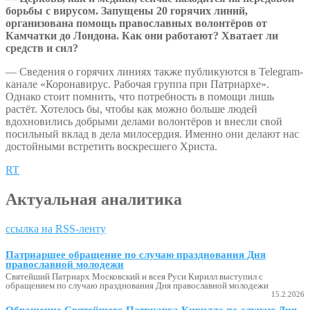
борьбы с вирусом. Запущены 20 горячих линий,
организована помощь православных волонтёров от
Камчатки до Лондона. Как они работают? Хватает ли
средств и сил?
— Сведения о горячих линиях также публикуются в Telegram-
канале «Коронавирус. Рабочая группа при Патриархе».
Однако стоит помнить, что потребность в помощи лишь
растёт. Хотелось бы, чтобы как можно больше людей
вдохновились добрыми делами волонтёров и внесли свой
посильный вклад в дела милосердия. Именно они делают нас
достойными встретить воскресшего Христа.
RT
Актуальная аналитика
ссылка на RSS-ленту
Патриаршее обращение по случаю празднования Дня
православной молодежи
Святейший Патриарх Московский и всея Руси Кирилл выступил с
обращением по случаю празднования Дня православной молодежи
15.2.2026
Обращение Святейшего Патриарха Кирилла по случаю Дня