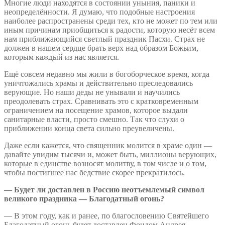
Многие люди находятся в состоянии уныния, паники и
неопределённости. Я думаю, что подобные настроения
наиболее распространены среди тех, кто не может по тем или
иным причинам приобщиться к радости, которую несёт всем
нам приближающийся светлый праздник Пасхи. Страх не
должен в нашем сердце брать верх над образом Божьим,
которым каждый из нас является.
Ещё совсем недавно мы жили в богоборческое время, когда
уничтожались храмы и действительно преследовались
верующие. Но наши деды не унывали и научились
преодолевать страх. Сравнивать это с кратковременным
ограничением на посещение храмов, которое выдали
санитарные власти, просто смешно. Так что слухи о
приближении конца света сильно преувеличены.
Даже если кажется, что священник молится в храме один —
давайте увидим тысячи и, может быть, миллионы верующих,
которые в единстве возносят молитву, в том числе и о том,
чтобы постигшее нас бедствие скорее прекратилось.
— Будет ли доставлен в Россию неотъемлемый символ
великого праздника — Благодатный огонь?
— В этом году, как и ранее, по благословению Святейшего
Благодатный огонь будет доставлен Фондом Андрея