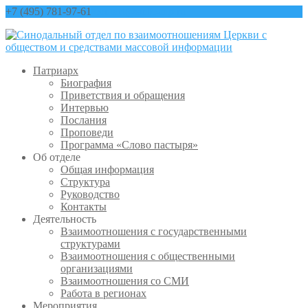
+7 (495) 781-97-61
contact@sinfo-mp.ru
Патриарх
Биография
Приветствия и обращения
Интервью
Послания
Проповеди
Программа «Слово пастыря»
Об отделе
Общая информация
Структура
Руководство
Контакты
Деятельность
Взаимоотношения с государственными
структурами
Взаимоотношения с общественными
организациями
Взаимоотношения со СМИ
Работа в регионах
Мероприятия