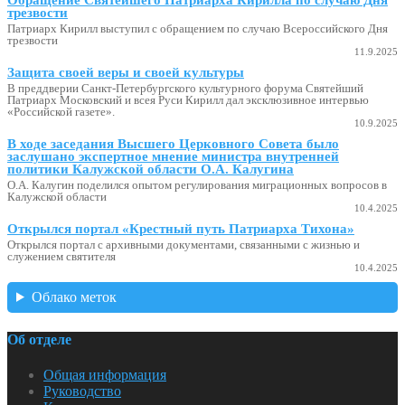
трезвости
Патриарх Кирилл выступил с обращением по случаю Всероссийского Дня
трезвости
11.9.2025
Защита своей веры и своей культуры
В преддверии Санкт-Петербургского культурного форума Святейший
Патриарх Московский и всея Руси Кирилл дал эксклюзивное интервью
«Российской газете».
10.9.2025
В ходе заседания Высшего Церковного Совета было
заслушано экспертное мнение министра внутренней
политики Калужской области О.А. Калугина
О.А. Калугин поделился опытом регулирования миграционных вопросов в
Калужской области
10.4.2025
Открылся портал «Крестный путь Патриарха Тихона»
Открылся портал с архивными документами, связанными с жизнью и
служением святителя
10.4.2025
Облако меток
Об отделе
Общая информация
Руководство