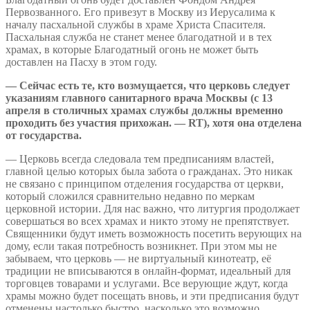
Первозванного. Его привезут в Москву из Иерусалима к
началу пасхальной службы в храме Христа Спасителя.
Пасхальная служба не станет менее благодатной и в тех
храмах, в которые Благодатный огонь не может быть
доставлен на Пасху в этом году.
— Сейчас есть те, кто возмущается, что церковь следует
указаниям главного санитарного врача Москвы (с 13
апреля в столичных храмах службы должны временно
проходить без участия прихожан. — RT), хотя она отделена
от государства.
— Церковь всегда следовала тем предписаниям властей,
главной целью которых была забота о гражданах. Это никак
не связано с принципом отделения государства от церкви,
который сложился сравнительно недавно по меркам
церковной истории. Для нас важно, что литургия продолжает
совершаться во всех храмах и никто этому не препятствует.
Священники будут иметь возможность посетить верующих на
дому, если такая потребность возникнет. При этом мы не
забываем, что церковь — не виртуальный кинотеатр, её
традиции не вписываются в онлайн-формат, идеальный для
торговцев товарами и услугами. Все верующие ждут, когда
храмы можно будет посещать вновь, и эти предписания будут
отменены настолько быстро, насколько это возможно.