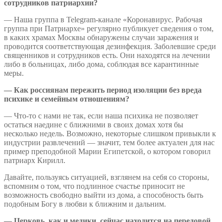
сотрудников патриархии?
— Наша группа в Telegram-канале «Коронавирус. Рабочая
группа при Патриархе» регулярно публикует сведения о том,
в каких храмах Москвы обнаружены случаи заражения и
проводится соответствующая дезинфекция. Заболевшие среди
священников и сотрудников есть. Они находятся на лечении
либо в больницах, либо дома, соблюдая все карантинные
меры.
— Как россиянам пережить период изоляции без вреда
психике и семейным отношениям?
— Что-то с нами не так, если наша психика не позволяет
остаться наедине с ближними в своих домах хотя бы
несколько недель. Возможно, некоторые слишком привыкли к
индустрии развлечений — значит, тем более актуален для нас
пример преподобной Марии Египетской, о котором говорил
патриарх Кирилл.
Давайте, пользуясь ситуацией, взглянем на себя со стороны,
вспомним о том, что подлинное счастье приносит не
возможность свободно выйти из дома, а способность быть
подобным Богу в любви к ближним и дальним.
— Церковь, как и медики, сейчас находится на передовой