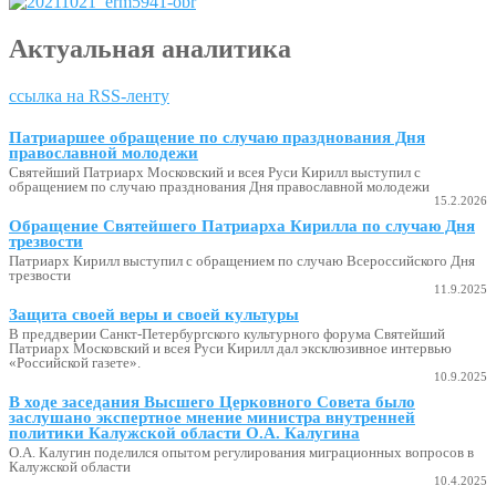
Актуальная аналитика
ссылка на RSS-ленту
Патриаршее обращение по случаю празднования Дня
православной молодежи
Святейший Патриарх Московский и всея Руси Кирилл выступил с
обращением по случаю празднования Дня православной молодежи
15.2.2026
Обращение Святейшего Патриарха Кирилла по случаю Дня
трезвости
Патриарх Кирилл выступил с обращением по случаю Всероссийского Дня
трезвости
11.9.2025
Защита своей веры и своей культуры
В преддверии Санкт-Петербургского культурного форума Святейший
Патриарх Московский и всея Руси Кирилл дал эксклюзивное интервью
«Российской газете».
10.9.2025
В ходе заседания Высшего Церковного Совета было
заслушано экспертное мнение министра внутренней
политики Калужской области О.А. Калугина
О.А. Калугин поделился опытом регулирования миграционных вопросов в
Калужской области
10.4.2025