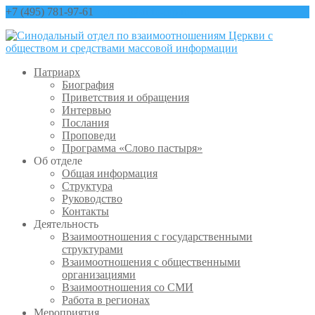
+7 (495) 781-97-61
contact@sinfo-mp.ru
Патриарх
Биография
Приветствия и обращения
Интервью
Послания
Проповеди
Программа «Слово пастыря»
Об отделе
Общая информация
Структура
Руководство
Контакты
Деятельность
Взаимоотношения с государственными
структурами
Взаимоотношения с общественными
организациями
Взаимоотношения со СМИ
Работа в регионах
Мероприятия