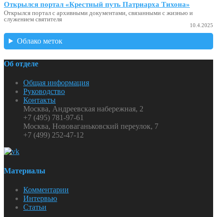
Открылся портал «Крестный путь Патриарха Тихона»
Открылся портал с архивными документами, связанными с жизнью и
служением святителя
10.4.2025
Облако меток
Об отделе
Общая информация
Руководство
Контакты
Москва, Андреевская набережная, 2
+7 (495) 781-97-61
Москва, Нововаганьковский переулок, 7
+7 (499) 252-47-12
Материалы
Комментарии
Интервью
Статьи