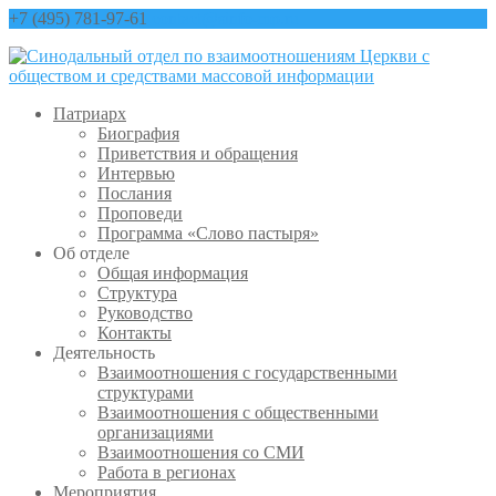
+7 (495) 781-97-61
contact@sinfo-mp.ru
Патриарх
Биография
Приветствия и обращения
Интервью
Послания
Проповеди
Программа «Слово пастыря»
Об отделе
Общая информация
Структура
Руководство
Контакты
Деятельность
Взаимоотношения с государственными
структурами
Взаимоотношения с общественными
организациями
Взаимоотношения со СМИ
Работа в регионах
Мероприятия