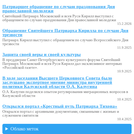
Патриаршее обращение по случаю празднования Дня
православной молодежи
Святейший Патриарх Московский и всея Руси Кирилл выступил с
обращением по случаю празднования Дня православной молодежи
15.2.2026
Обращение Святейшего Патриарха Кирилла по случаю Дня
трезвости
Патриарх Кирилл выступил с обращением по случаю Всероссийского Дня
трезвости
11.9.2025
Защита своей веры и своей культуры
В преддверии Санкт-Петербургского культурного форума Святейший
Патриарх Московский и всея Руси Кирилл дал эксклюзивное интервью
«Российской газете».
10.9.2025
В ходе заседания Высшего Церковного Совета было
заслушано экспертное мнение министра внутренней
политики Калужской области О.А. Калугина
О.А. Калугин поделился опытом регулирования миграционных вопросов в
Калужской области
10.4.2025
Открылся портал «Крестный путь Патриарха Тихона»
Открылся портал с архивными документами, связанными с жизнью и
служением святителя
10.4.2025
Облако меток