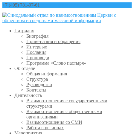
+7 (495) 781-97-61
contact@sinfo-mp.ru
Патриарх
Биография
Приветствия и обращения
Интервью
Послания
Проповеди
Программа «Слово пастыря»
Об отделе
Общая информация
Структура
Руководство
Контакты
Деятельность
Взаимоотношения с государственными
структурами
Взаимоотношения с общественными
организациями
Взаимоотношения со СМИ
Работа в регионах
Мероприятия