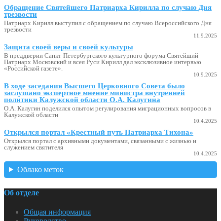
Обращение Святейшего Патриарха Кирилла по случаю Дня
трезвости
Патриарх Кирилл выступил с обращением по случаю Всероссийского Дня
трезвости
11.9.2025
Защита своей веры и своей культуры
В преддверии Санкт-Петербургского культурного форума Святейший
Патриарх Московский и всея Руси Кирилл дал эксклюзивное интервью
«Российской газете».
10.9.2025
В ходе заседания Высшего Церковного Совета было
заслушано экспертное мнение министра внутренней
политики Калужской области О.А. Калугина
О.А. Калугин поделился опытом регулирования миграционных вопросов в
Калужской области
10.4.2025
Открылся портал «Крестный путь Патриарха Тихона»
Открылся портал с архивными документами, связанными с жизнью и
служением святителя
10.4.2025
Облако меток
Об отделе
Общая информация
Руководство