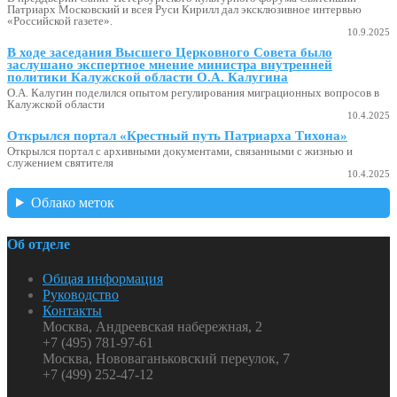
Патриарх Московский и всея Руси Кирилл дал эксклюзивное интервью
«Российской газете».
10.9.2025
В ходе заседания Высшего Церковного Совета было
заслушано экспертное мнение министра внутренней
политики Калужской области О.А. Калугина
О.А. Калугин поделился опытом регулирования миграционных вопросов в
Калужской области
10.4.2025
Открылся портал «Крестный путь Патриарха Тихона»
Открылся портал с архивными документами, связанными с жизнью и
служением святителя
10.4.2025
Облако меток
Об отделе
Общая информация
Руководство
Контакты
Москва, Андреевская набережная, 2
+7 (495) 781-97-61
Москва, Нововаганьковский переулок, 7
+7 (499) 252-47-12