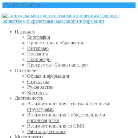
+7 (495) 781-97-61
contact@sinfo-mp.ru
Патриарх
Биография
Приветствия и обращения
Интервью
Послания
Проповеди
Программа «Слово пастыря»
Об отделе
Общая информация
Структура
Руководство
Контакты
Деятельность
Взаимоотношения с государственными
структурами
Взаимоотношения с общественными
организациями
Взаимоотношения со СМИ
Работа в регионах
Мероприятия