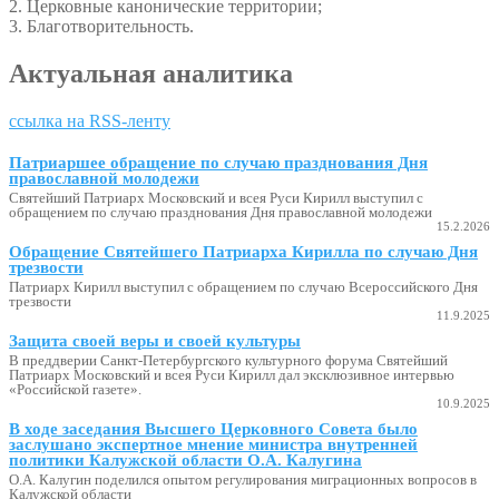
2. Церковные канонические территории;
3. Благотворительность.
Актуальная аналитика
ссылка на RSS-ленту
Патриаршее обращение по случаю празднования Дня
православной молодежи
Святейший Патриарх Московский и всея Руси Кирилл выступил с
обращением по случаю празднования Дня православной молодежи
15.2.2026
Обращение Святейшего Патриарха Кирилла по случаю Дня
трезвости
Патриарх Кирилл выступил с обращением по случаю Всероссийского Дня
трезвости
11.9.2025
Защита своей веры и своей культуры
В преддверии Санкт-Петербургского культурного форума Святейший
Патриарх Московский и всея Руси Кирилл дал эксклюзивное интервью
«Российской газете».
10.9.2025
В ходе заседания Высшего Церковного Совета было
заслушано экспертное мнение министра внутренней
политики Калужской области О.А. Калугина
О.А. Калугин поделился опытом регулирования миграционных вопросов в
Калужской области