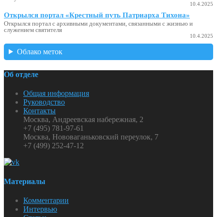
10.4.2025
Открылся портал «Крестный путь Патриарха Тихона»
Открылся портал с архивными документами, связанными с жизнью и
служением святителя
10.4.2025
Облако меток
Об отделе
Общая информация
Руководство
Контакты
Москва, Андреевская набережная, 2
+7 (495) 781-97-61
Москва, Нововаганьковский переулок, 7
+7 (499) 252-47-12
Материалы
Комментарии
Интервью