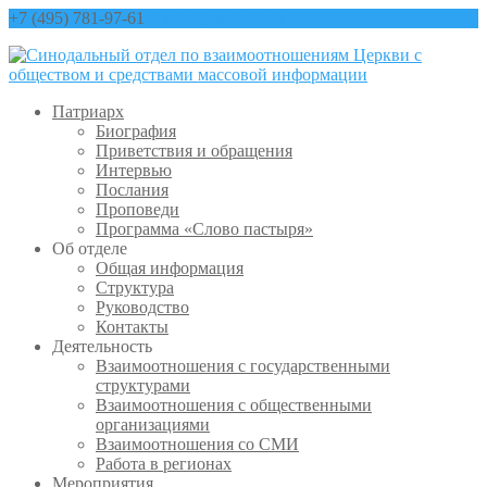
+7 (495) 781-97-61
contact@sinfo-mp.ru
Патриарх
Биография
Приветствия и обращения
Интервью
Послания
Проповеди
Программа «Слово пастыря»
Об отделе
Общая информация
Структура
Руководство
Контакты
Деятельность
Взаимоотношения с государственными
структурами
Взаимоотношения с общественными
организациями
Взаимоотношения со СМИ
Работа в регионах
Мероприятия