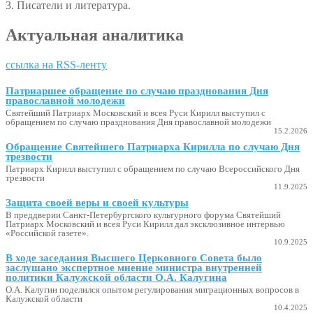
3. Писатели и литература.
Актуальная аналитика
ссылка на RSS-ленту
Патриаршее обращение по случаю празднования Дня
православной молодежи
Святейший Патриарх Московский и всея Руси Кирилл выступил с
обращением по случаю празднования Дня православной молодежи
15.2.2026
Обращение Святейшего Патриарха Кирилла по случаю Дня
трезвости
Патриарх Кирилл выступил с обращением по случаю Всероссийского Дня
трезвости
11.9.2025
Защита своей веры и своей культуры
В преддверии Санкт-Петербургского культурного форума Святейший
Патриарх Московский и всея Руси Кирилл дал эксклюзивное интервью
«Российской газете».
10.9.2025
В ходе заседания Высшего Церковного Совета было
заслушано экспертное мнение министра внутренней
политики Калужской области О.А. Калугина
О.А. Калугин поделился опытом регулирования миграционных вопросов в
Калужской области
10.4.2025