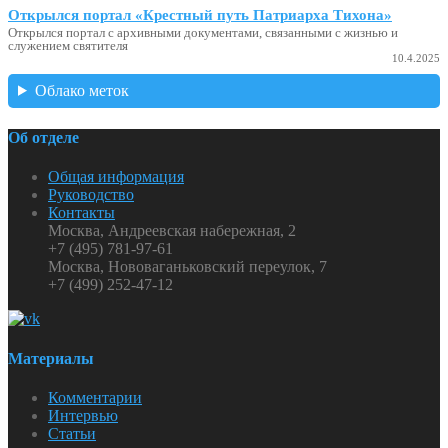
Открылся портал «Крестный путь Патриарха Тихона»
Открылся портал с архивными документами, связанными с жизнью и
служением святителя
10.4.2025
Облако меток
Об отделе
Общая информация
Руководство
Контакты
Москва, Андреевская набережная, 2
+7 (495) 781-97-61
Москва, Нововаганьковский переулок, 7
+7 (499) 252-47-12
Материалы
Комментарии
Интервью
Статьи