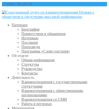
+7 (495) 781-97-61
contact@sinfo-mp.ru
Патриарх
Биография
Приветствия и обращения
Интервью
Послания
Проповеди
Программа «Слово пастыря»
Об отделе
Общая информация
Структура
Руководство
Контакты
Деятельность
Взаимоотношения с государственными
структурами
Взаимоотношения с общественными
организациями
Взаимоотношения со СМИ
Работа в регионах
Мероприятия