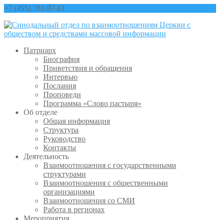
+7 (495) 781-97-61
contact@sinfo-mp.ru
Патриарх
Биография
Приветствия и обращения
Интервью
Послания
Проповеди
Программа «Слово пастыря»
Об отделе
Общая информация
Структура
Руководство
Контакты
Деятельность
Взаимоотношения с государственными
структурами
Взаимоотношения с общественными
организациями
Взаимоотношения со СМИ
Работа в регионах
Мероприятия