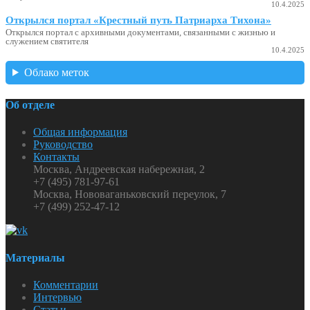
10.4.2025
Открылся портал «Крестный путь Патриарха Тихона»
Открылся портал с архивными документами, связанными с жизнью и
служением святителя
10.4.2025
Облако меток
Об отделе
Общая информация
Руководство
Контакты
Москва, Андреевская набережная, 2
+7 (495) 781-97-61
Москва, Нововаганьковский переулок, 7
+7 (499) 252-47-12
Материалы
Комментарии
Интервью
Статьи