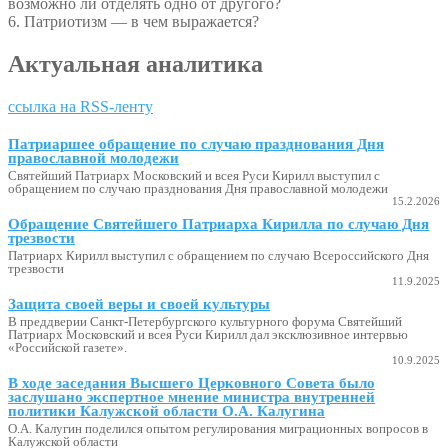
возможно ли отделять одно от другого?
6. Патриотизм — в чем выражается?
Актуальная аналитика
ссылка на RSS-ленту
Патриаршее обращение по случаю празднования Дня
православной молодежи
Святейший Патриарх Московский и всея Руси Кирилл выступил с
обращением по случаю празднования Дня православной молодежи
15.2.2026
Обращение Святейшего Патриарха Кирилла по случаю Дня
трезвости
Патриарх Кирилл выступил с обращением по случаю Всероссийского Дня
трезвости
11.9.2025
Защита своей веры и своей культуры
В преддверии Санкт-Петербургского культурного форума Святейший
Патриарх Московский и всея Руси Кирилл дал эксклюзивное интервью
«Российской газете».
10.9.2025
В ходе заседания Высшего Церковного Совета было
заслушано экспертное мнение министра внутренней
политики Калужской области О.А. Калугина
О.А. Калугин поделился опытом регулирования миграционных вопросов в
Калужской области