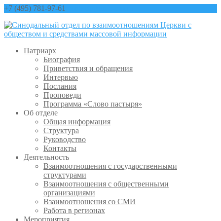
+7 (495) 781-97-61
contact@sinfo-mp.ru
Патриарх
Биография
Приветствия и обращения
Интервью
Послания
Проповеди
Программа «Слово пастыря»
Об отделе
Общая информация
Структура
Руководство
Контакты
Деятельность
Взаимоотношения с государственными
структурами
Взаимоотношения с общественными
организациями
Взаимоотношения со СМИ
Работа в регионах
Мероприятия