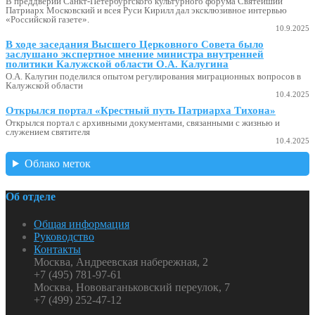
В преддверии Санкт-Петербургского культурного форума Святейший
Патриарх Московский и всея Руси Кирилл дал эксклюзивное интервью
«Российской газете».
10.9.2025
В ходе заседания Высшего Церковного Совета было
заслушано экспертное мнение министра внутренней
политики Калужской области О.А. Калугина
О.А. Калугин поделился опытом регулирования миграционных вопросов в
Калужской области
10.4.2025
Открылся портал «Крестный путь Патриарха Тихона»
Открылся портал с архивными документами, связанными с жизнью и
служением святителя
10.4.2025
Облако меток
Об отделе
Общая информация
Руководство
Контакты
Москва, Андреевская набережная, 2
+7 (495) 781-97-61
Москва, Нововаганьковский переулок, 7
+7 (499) 252-47-12