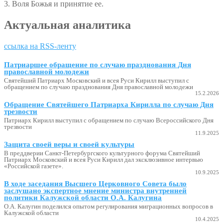
3. Воля Божья и принятие ее.
Актуальная аналитика
ссылка на RSS-ленту
Патриаршее обращение по случаю празднования Дня
православной молодежи
Святейший Патриарх Московский и всея Руси Кирилл выступил с
обращением по случаю празднования Дня православной молодежи
15.2.2026
Обращение Святейшего Патриарха Кирилла по случаю Дня
трезвости
Патриарх Кирилл выступил с обращением по случаю Всероссийского Дня
трезвости
11.9.2025
Защита своей веры и своей культуры
В преддверии Санкт-Петербургского культурного форума Святейший
Патриарх Московский и всея Руси Кирилл дал эксклюзивное интервью
«Российской газете».
10.9.2025
В ходе заседания Высшего Церковного Совета было
заслушано экспертное мнение министра внутренней
политики Калужской области О.А. Калугина
О.А. Калугин поделился опытом регулирования миграционных вопросов в
Калужской области
10.4.2025