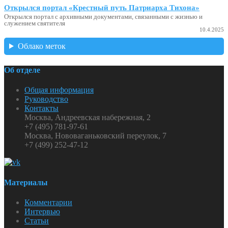
Открылся портал «Крестный путь Патриарха Тихона»
Открылся портал с архивными документами, связанными с жизнью и
служением святителя
10.4.2025
Облако меток
Об отделе
Общая информация
Руководство
Контакты
Москва, Андреевская набережная, 2
+7 (495) 781-97-61
Москва, Нововаганьковский переулок, 7
+7 (499) 252-47-12
Материалы
Комментарии
Интервью
Статьи