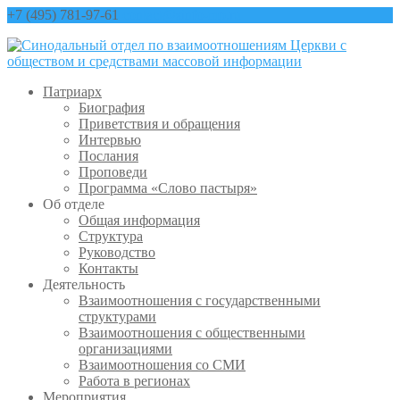
+7 (495) 781-97-61
contact@sinfo-mp.ru
Патриарх
Биография
Приветствия и обращения
Интервью
Послания
Проповеди
Программа «Слово пастыря»
Об отделе
Общая информация
Структура
Руководство
Контакты
Деятельность
Взаимоотношения с государственными
структурами
Взаимоотношения с общественными
организациями
Взаимоотношения со СМИ
Работа в регионах
Мероприятия