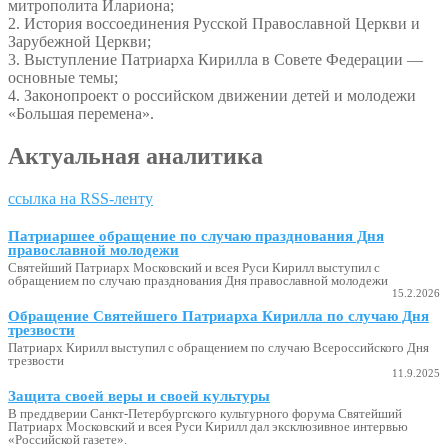
митрополита Илариона;
2. История воссоединения Русской Православной Церкви и
Зарубежной Церкви;
3. Выступление Патриарха Кирилла в Совете Федерации —
основные темы;
4. Законопроект о российском движении детей и молодежи
«Большая перемена».
Актуальная аналитика
ссылка на RSS-ленту
Патриаршее обращение по случаю празднования Дня
православной молодежи
Святейший Патриарх Московский и всея Руси Кирилл выступил с
обращением по случаю празднования Дня православной молодежи
15.2.2026
Обращение Святейшего Патриарха Кирилла по случаю Дня
трезвости
Патриарх Кирилл выступил с обращением по случаю Всероссийского Дня
трезвости
11.9.2025
Защита своей веры и своей культуры
В преддверии Санкт-Петербургского культурного форума Святейший
Патриарх Московский и всея Руси Кирилл дал эксклюзивное интервью
«Российской газете».