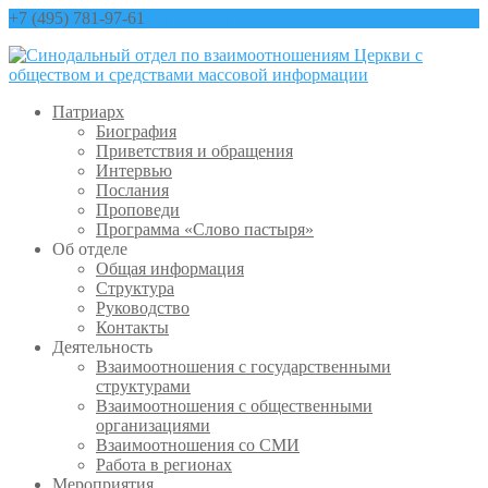
+7 (495) 781-97-61
contact@sinfo-mp.ru
Патриарх
Биография
Приветствия и обращения
Интервью
Послания
Проповеди
Программа «Слово пастыря»
Об отделе
Общая информация
Структура
Руководство
Контакты
Деятельность
Взаимоотношения с государственными
структурами
Взаимоотношения с общественными
организациями
Взаимоотношения со СМИ
Работа в регионах
Мероприятия