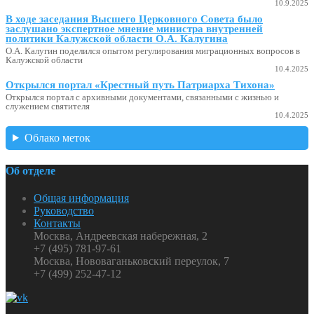
10.9.2025
В ходе заседания Высшего Церковного Совета было
заслушано экспертное мнение министра внутренней
политики Калужской области О.А. Калугина
О.А. Калугин поделился опытом регулирования миграционных вопросов в
Калужской области
10.4.2025
Открылся портал «Крестный путь Патриарха Тихона»
Открылся портал с архивными документами, связанными с жизнью и
служением святителя
10.4.2025
Облако меток
Об отделе
Общая информация
Руководство
Контакты
Москва, Андреевская набережная, 2
+7 (495) 781-97-61
Москва, Нововаганьковский переулок, 7
+7 (499) 252-47-12