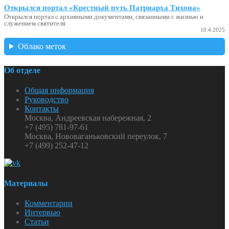
Открылся портал «Крестный путь Патриарха Тихона»
Открылся портал с архивными документами, связанными с жизнью и
служением святителя
10.4.2025
Облако меток
Об отделе
Общая информация
Руководство
Контакты
Москва, Андреевская набережная, 2
+7 (495) 781-97-61
Москва, Нововаганьковский переулок, 7
+7 (499) 252-47-12
Материалы
Комментарии
Интервью
Статьи