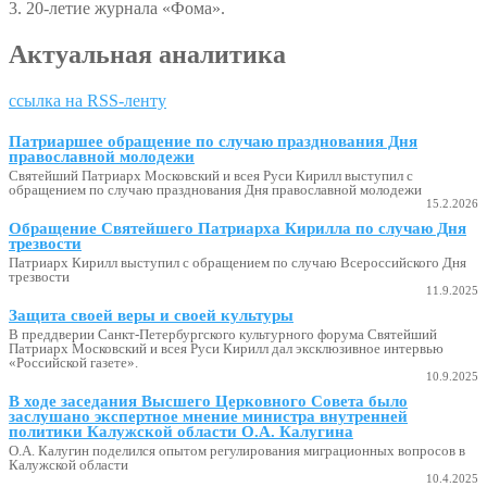
3. 20-летие журнала «Фома».
Актуальная аналитика
ссылка на RSS-ленту
Патриаршее обращение по случаю празднования Дня
православной молодежи
Святейший Патриарх Московский и всея Руси Кирилл выступил с
обращением по случаю празднования Дня православной молодежи
15.2.2026
Обращение Святейшего Патриарха Кирилла по случаю Дня
трезвости
Патриарх Кирилл выступил с обращением по случаю Всероссийского Дня
трезвости
11.9.2025
Защита своей веры и своей культуры
В преддверии Санкт-Петербургского культурного форума Святейший
Патриарх Московский и всея Руси Кирилл дал эксклюзивное интервью
«Российской газете».
10.9.2025
В ходе заседания Высшего Церковного Совета было
заслушано экспертное мнение министра внутренней
политики Калужской области О.А. Калугина
О.А. Калугин поделился опытом регулирования миграционных вопросов в
Калужской области
10.4.2025