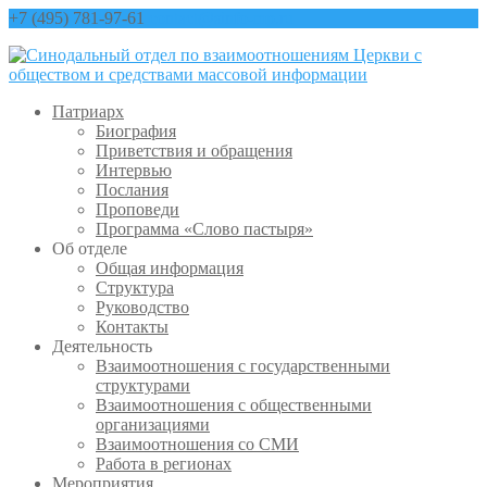
+7 (495) 781-97-61
contact@sinfo-mp.ru
Патриарх
Биография
Приветствия и обращения
Интервью
Послания
Проповеди
Программа «Слово пастыря»
Об отделе
Общая информация
Структура
Руководство
Контакты
Деятельность
Взаимоотношения с государственными
структурами
Взаимоотношения с общественными
организациями
Взаимоотношения со СМИ
Работа в регионах
Мероприятия