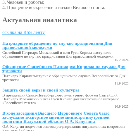
3. Человек и роботы;
4. Прощеное воскресенье и начало Великого поста.
Актуальная аналитика
ссылка на RSS-ленту
Патриаршее обращение по случаю празднования Дня
православной молодежи
Святейший Патриарх Московский и всея Руси Кирилл выступил с
обращением по случаю празднования Дня православной молодежи
15.2.2026
Обращение Святейшего Патриарха Кирилла по случаю Дня
трезвости
Патриарх Кирилл выступил с обращением по случаю Всероссийского Дня
трезвости
11.9.2025
Защита своей веры и своей культуры
В преддверии Санкт-Петербургского культурного форума Святейший
Патриарх Московский и всея Руси Кирилл дал эксклюзивное интервью
«Российской газете».
10.9.2025
В ходе заседания Высшего Церковного Совета было
заслушано экспертное мнение министра внутренней
политики Калужской области О.А. Калугина
О.А. Калугин поделился опытом регулирования миграционных вопросов в
Калужской области