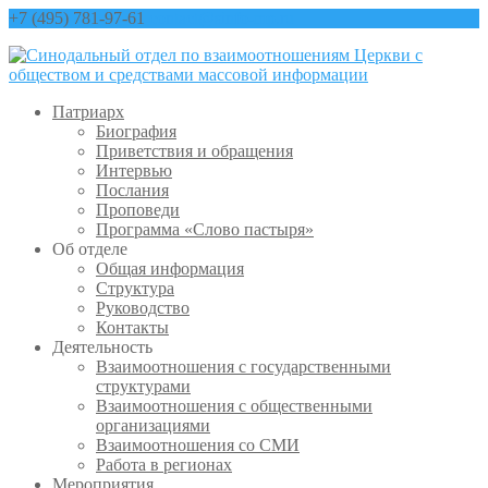
+7 (495) 781-97-61
contact@sinfo-mp.ru
Патриарх
Биография
Приветствия и обращения
Интервью
Послания
Проповеди
Программа «Слово пастыря»
Об отделе
Общая информация
Структура
Руководство
Контакты
Деятельность
Взаимоотношения с государственными
структурами
Взаимоотношения с общественными
организациями
Взаимоотношения со СМИ
Работа в регионах
Мероприятия