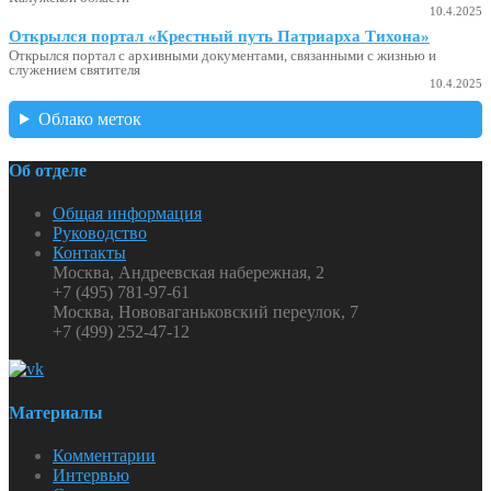
10.4.2025
Открылся портал «Крестный путь Патриарха Тихона»
Открылся портал с архивными документами, связанными с жизнью и
служением святителя
10.4.2025
Облако меток
Об отделе
Общая информация
Руководство
Контакты
Москва, Андреевская набережная, 2
+7 (495) 781-97-61
Москва, Нововаганьковский переулок, 7
+7 (499) 252-47-12
Материалы
Комментарии
Интервью