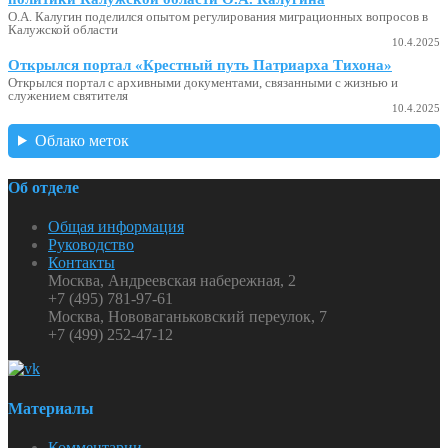
О.А. Калугин поделился опытом регулирования миграционных вопросов в
Калужской области
10.4.2025
Открылся портал «Крестный путь Патриарха Тихона»
Открылся портал с архивными документами, связанными с жизнью и
служением святителя
10.4.2025
Облако меток
Об отделе
Общая информация
Руководство
Контакты
Москва, Андреевская набережная, 2
+7 (495) 781-97-61
Москва, Нововаганьковский переулок, 7
+7 (499) 252-47-12
Материалы
Комментарии