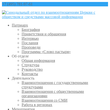
+7 (495) 781-97-61
contact@sinfo-mp.ru
Патриарх
Биография
Приветствия и обращения
Интервью
Послания
Проповеди
Программа «Слово пастыря»
Об отделе
Общая информация
Структура
Руководство
Контакты
Деятельность
Взаимоотношения с государственными
структурами
Взаимоотношения с общественными
организациями
Взаимоотношения со СМИ
Работа в регионах
Мероприятия