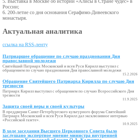
5. Выставка в Москве об истории «Алисы в Стране чудес» в
России;
6. 200-летие со дня основания Серафимо-Дивеевского
монастыря.
Актуальная аналитика
ссылка на RSS-ленту
Патриаршее обращение по случаю празднования Дня
православной молодежи
Святейший Патриарх Московский и всея Руси Кирилл выступил с
обращением по случаю празднования Дня православной молодежи
15.2.2026
Обращение Святейшего Патриарха Кирилла по случаю Дня
трезвости
Патриарх Кирилл выступил с обращением по случаю Всероссийского Дня
трезвости
11.9.2025
Защита своей веры и своей культуры
В преддверии Санкт-Петербургского культурного форума Святейший
Патриарх Московский и всея Руси Кирилл дал эксклюзивное интервью
«Российской газете».
10.9.2025
В ходе заседания Высшего Церковного Совета было
заслушано экспертное мнение министра внутренней
политики Калужской области О.А. Калугина