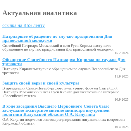
Актуальная аналитика
ссылка на RSS-ленту
Патриаршее обращение по случаю празднования Дня
православной молодежи
Святейший Патриарх Московский и всея Руси Кирилл выступил с
обращением по случаю празднования Дня православной молодежи
15.2.2026
Обращение Святейшего Патриарха Кирилла по случаю Дня
трезвости
Патриарх Кирилл выступил с обращением по случаю Всероссийского Дня
трезвости
11.9.2025
Защита своей веры и своей культуры
В преддверии Санкт-Петербургского культурного форума Святейший
Патриарх Московский и всея Руси Кирилл дал эксклюзивное интервью
«Российской газете».
10.9.2025
В ходе заседания Высшего Церковного Совета было
заслушано экспертное мнение министра внутренней
политики Калужской области О.А. Калугина
О.А. Калугин поделился опытом регулирования миграционных вопросов в
Калужской области
10.4.2025