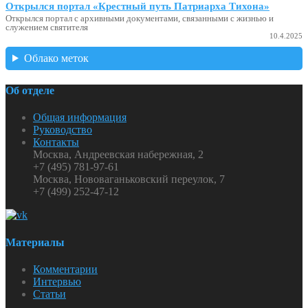
Открылся портал «Крестный путь Патриарха Тихона»
Открылся портал с архивными документами, связанными с жизнью и
служением святителя
10.4.2025
Облако меток
Об отделе
Общая информация
Руководство
Контакты
Москва, Андреевская набережная, 2
+7 (495) 781-97-61
Москва, Нововаганьковский переулок, 7
+7 (499) 252-47-12
Материалы
Комментарии
Интервью
Статьи