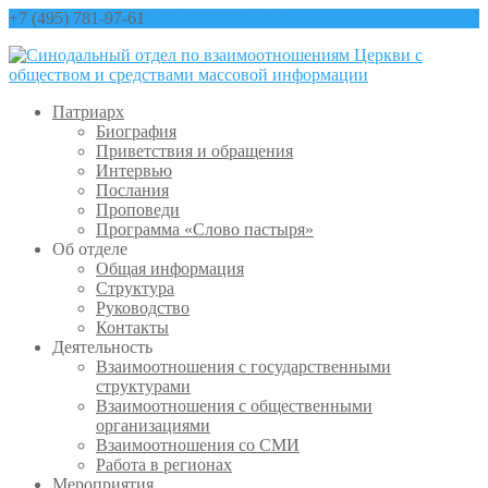
+7 (495) 781-97-61
contact@sinfo-mp.ru
Патриарх
Биография
Приветствия и обращения
Интервью
Послания
Проповеди
Программа «Слово пастыря»
Об отделе
Общая информация
Структура
Руководство
Контакты
Деятельность
Взаимоотношения с государственными
структурами
Взаимоотношения с общественными
организациями
Взаимоотношения со СМИ
Работа в регионах
Мероприятия