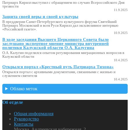
Патриарх Кирилл выступил с обращением по случаю Всероссийского Дня
трезвости
11.9.2025
Защита своей веры и своей культуры
В преддверии Санкт-Петербургского культурного форума Святейший
Патриарх Московский и всея Руси Кирилл дал эксклюзивное интервью
«Российской газете».
10.9.2025
В ходе заседания Высшего Церковного Совета было
заслушано экспертное мнение министра внутренней
политики Калужской области О.А. Калугина
О.А. Калугин поделился опытом регулирования миграционных вопросов в
Калужской области
10.4.2025
Открылся портал «Крестный путь Патриарха Тихона»
Открылся портал с архивными документами, связанными с жизнью и
служением святителя
10.4.2025
Облако меток
Об отделе
Общая информация
Руководство
Контакты
Москва, Андреевская набережная, 2