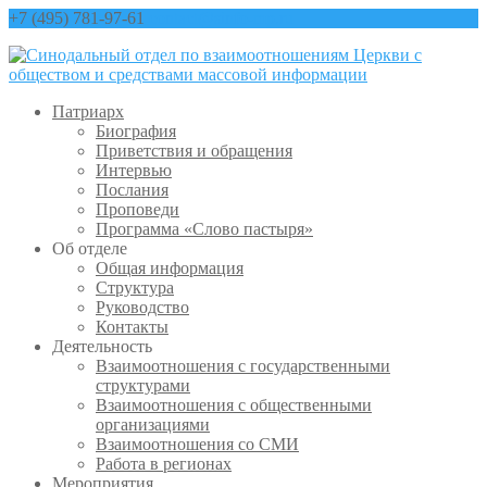
+7 (495) 781-97-61
contact@sinfo-mp.ru
Патриарх
Биография
Приветствия и обращения
Интервью
Послания
Проповеди
Программа «Слово пастыря»
Об отделе
Общая информация
Структура
Руководство
Контакты
Деятельность
Взаимоотношения с государственными
структурами
Взаимоотношения с общественными
организациями
Взаимоотношения со СМИ
Работа в регионах
Мероприятия