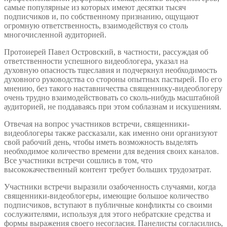
самые популярные из которых имеют десятки тысяч
подписчиков и, по собственному признанию, ощущают
огромную ответственность, взаимодействуя со столь
многочисленной аудиторией.
Протоиерей Павел Островский, в частности, рассуждая об
ответственности успешного видеоблогера, указал на
духовную опасность тщеславия и подчеркнул необходимость
духовного руководства со стороны опытных пастырей. По его
мнению, без такого наставничества священнику-видеоблогеру
очень трудно взаимодействовать со сколь-нибудь масштабной
аудиторией, не поддаваясь при этом соблазнам и искушениям.
Отвечая на вопрос участников встречи, священники-
видеоблогеры также рассказали, как именно они организуют
свой рабочий день, чтобы иметь возможность выделять
необходимое количество времени для ведения своих каналов.
Все участники встречи сошлись в том, что
высококачественный контент требует больших трудозатрат.
Участники встречи выразили озабоченность случаями, когда
священники-видеоблогеры, имеющие большое количество
подписчиков, вступают в публичные конфликты со своими
сослужителями, используя для этого небратские средства и
формы выражения своего несогласия. Панелисты согласились,